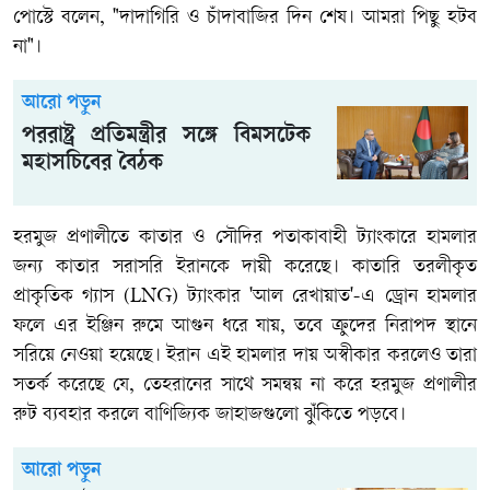
পোস্টে বলেন, "দাদাগিরি ও চাঁদাবাজির দিন শেষ। আমরা পিছু হটব
না"।
আরো পড়ুন
পররাষ্ট্র প্রতিমন্ত্রীর সঙ্গে বিমসটেক
মহাসচিবের বৈঠক
হরমুজ প্রণালীতে কাতার ও সৌদির পতাকাবাহী ট্যাংকারে হামলার
জন্য কাতার সরাসরি ইরানকে দায়ী করেছে। কাতারি তরলীকৃত
প্রাকৃতিক গ্যাস (LNG) ট্যাংকার 'আল রেখায়াত'-এ ড্রোন হামলার
ফলে এর ইঞ্জিন রুমে আগুন ধরে যায়, তবে ক্রুদের নিরাপদ স্থানে
সরিয়ে নেওয়া হয়েছে। ইরান এই হামলার দায় অস্বীকার করলেও তারা
সতর্ক করেছে যে, তেহরানের সাথে সমন্বয় না করে হরমুজ প্রণালীর
রুট ব্যবহার করলে বাণিজ্যিক জাহাজগুলো ঝুঁকিতে পড়বে।
আরো পড়ুন