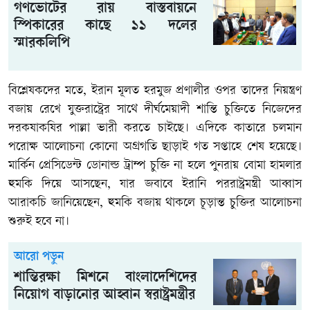
গণভোটের রায় বাস্তবায়নে
স্পিকারের কাছে ১১ দলের
স্মারকলিপি
বিশ্লেষকদের মতে, ইরান মূলত হরমুজ প্রণালীর ওপর তাদের নিয়ন্ত্রণ
বজায় রেখে যুক্তরাষ্ট্রের সাথে দীর্ঘমেয়াদী শান্তি চুক্তিতে নিজেদের
দরকষাকষির পাল্লা ভারী করতে চাইছে। এদিকে কাতারে চলমান
পরোক্ষ আলোচনা কোনো অগ্রগতি ছাড়াই গত সপ্তাহে শেষ হয়েছে।
মার্কিন প্রেসিডেন্ট ডোনাল্ড ট্রাম্প চুক্তি না হলে পুনরায় বোমা হামলার
হুমকি দিয়ে আসছেন, যার জবাবে ইরানি পররাষ্ট্রমন্ত্রী আব্বাস
আরাকচি জানিয়েছেন, হুমকি বজায় থাকলে চূড়ান্ত চুক্তির আলোচনা
শুরুই হবে না।
আরো পড়ুন
শান্তিরক্ষা মিশনে বাংলাদেশিদের
নিয়োগ বাড়ানোর আহ্বান স্বরাষ্ট্রমন্ত্রীর