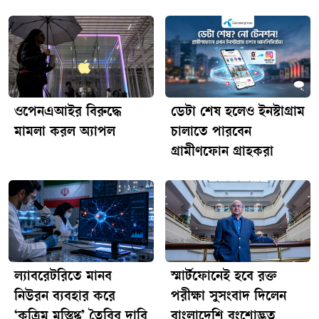
ওপেনএআইর বিরুদ্ধে
ডেটা শেষ হলেও ইনস্টাগ্রাম
মামলা করল অ্যাপল
চালাতে পারবেন
গ্রামীণফোন গ্রাহকরা
ল্যাবরেটরিতে মানব
স্মার্টফোনেই হবে রক্ত
নিউরন ব্যবহার করে
পরীক্ষা সুসংবাদ দিলেন
‘কৃত্রিম মস্তিষ্ক’ তৈরির দাবি
বাংলাদেশি বংশোদ্ভূত