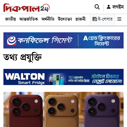
লগইন
জাতীয়
আন্তর্জাতিক
অর্থনীতি
উদ্যোক্তা
রাজনীতি
শিক্ষা
ই-পেপার
স্বাস্থ্য ও চিকি
তথ্য প্রযুক্তি