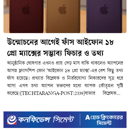
উন্মোচনের আগেই ফাঁস আইফোন ১৮
প্রো ম্যাক্সের সম্ভাব্য ফিচার ও তথ্য
আনুষ্ঠানিক ঘোষণার এখনও প্রায় দেড় মাস বাকি থাকলেও অ্যাপলের
আসন্ন ফ্ল্যাগশিপ ফোন 'আইফোন ১৮ প্রো ম্যাক্স'-এর বেশ কিছু তথ্য
ফাঁস হয়েছে। প্রখ্যাত বিশ্লেষক ও নির্ভরযোগ্য লিকারদের সূত্র ধরে
আসা এসব তথ্য অ্যাপল ভক্তদের মধ্যে ব্যাপক কৌতূহল সৃষ্টি
করেছে।[TECHTARANGA-POST:2339]বাজার বিশ্লেষকদের
ধারণা অনুযায়ী, অ্যাপল তাদের বার্ষিক ইভেন্টে আগামী সেপ্টেম্বর
২০২৬-এ আইফোন ১৮ প্রো এবং ১৮ প্রো ম্যাক্স উন্মোচন করতে
পারে। একই মঞ্চে অ্যাপলের প্রথম ফোল্ডেবল বা ভাঁজযোগ্য
আইফোনের গুঞ্জনও রয়েছে। অন্যদিকে, সাধারণ আইফোন ১৮ প্রো