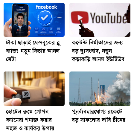
এবং ১৮ই মডেল দুটি ২০২৭ সালের বসন্তে আসতে পারে, যা
অ্যাপলের প্রথাগত লঞ্চ কৌশলে পরিবর্তনের ইঙ্গিত দেয়।আইফোন
১৮ প্রো ম্যাক্সের বাহ্যিক ডিজাইনে বড় ধরনের পরিবর্তনের সম্ভাবনা
কম থাকলেও অ্যাপল এবার অভ্যন্তরীণ হার্ডওয়্যার উন্নয়নের দিকেই
বেশি জোর দিচ্ছে। এতে অ্যাপলের প্রথম ২ ন্যানোমিটার প্রযুক্তির
‘এ২০ প্রো’ চিপ ব্যবহার করা হতে পারে, যা প্রসেসিং ক্ষমতা
টাকা ছাড়াই ফেসবুকের ব্লু
কন্টেন্ট নির্মাতাদের জন্য
বাড়ানোর পাশাপাশি বিদ্যুৎ সাশ্রয় করবে এবং ফোনের তাপ
ব্যাজ! নতুন ফিচার আনল
বড় দুঃসংবাদ, নতুন
নিয়ন্ত্রণেও কার্যকর ভূমিকা রাখবে।[TECHTARANGA-
মেটা
কড়াকড়ি আনল ইউটিউব
POST:2338]ক্যামেরায় যোগ হতে পারে নতুন ভ্যারিয়েবল
অ্যাপারচার প্রযুক্তি, যার ফলে স্বয়ংক্রিয়ভাবে আলো প্রবেশের পরিমাণ
নিয়ন্ত্রণের মাধ্যমে কম আলোতে ছবি তোলার মান বহুগুণ বৃদ্ধি পাবে।
এছাড়া নতুন চিপের সাশ্রয়ী সক্ষমতার সাথে মিলিয়ে ব্যাটারির ক্ষমতা
ও স্থায়িত্ব বাড়ানো হতে পারে। অনানুষ্ঠানিক সূত্রগুলোর দাবি, এসব
বড় আপগ্রেডের কারণে আইফোন ১৮ প্রো ম্যাক্সের দাম আগের সব
নন-ফোল্ডেবল আইফোনের রেকর্ড ছাড়িয়ে যেতে পারে। নতুন
হোটেল রুমে গোপন
পুনর্ব্যবহারযোগ্য রকেটে
প্রসেসর, ক্যামেরা প্রযুক্তি ও দীর্ঘস্থায়ী ব্যাটারির ইঙ্গিত মিললেও
ক্যামেরা শনাক্ত করার
বড় সাফল্যের দাবি চীনের
অ্যাপলের আনুষ্ঠানিক উন্মোচনের পরেই সব তথ্যের চূড়ান্ত সত্যতা
সহজ ও কার্যকর উপায়
জানা যাবে।[TECHTARANGA-POST:2336]