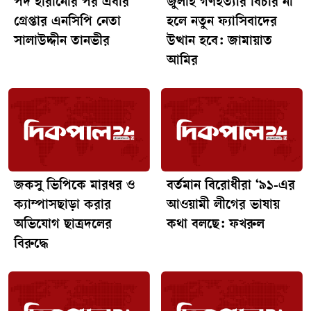
পদ হারানোর পর এবার
জুলাই গণহত্যার বিচার না
গ্রেপ্তার এনসিপি নেতা
হলে নতুন ফ্যাসিবাদের
সালাউদ্দীন তানভীর
উত্থান হবে: জামায়াত
আমির
জকসু ভিপিকে মারধর ও
বর্তমান বিরোধীরা ‘৯১-এর
ক্যাম্পাসছাড়া করার
আওয়ামী লীগের ভাষায়
অভিযোগ ছাত্রদলের
কথা বলছে: ফখরুল
বিরুদ্ধে