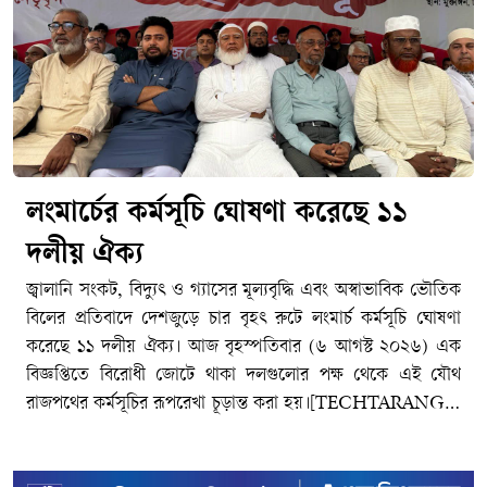
লংমার্চের কর্মসূচি ঘোষণা করেছে ১১
দলীয় ঐক্য
জ্বালানি সংকট, বিদ্যুৎ ও গ্যাসের মূল্যবৃদ্ধি এবং অস্বাভাবিক ভৌতিক
বিলের প্রতিবাদে দেশজুড়ে চার বৃহৎ রুটে লংমার্চ কর্মসূচি ঘোষণা
করেছে ১১ দলীয় ঐক্য। আজ বৃহস্পতিবার (৬ আগস্ট ২০২৬) এক
বিজ্ঞপ্তিতে বিরোধী জোটে থাকা দলগুলোর পক্ষ থেকে এই যৌথ
রাজপথের কর্মসূচির রূপরেখা চূড়ান্ত করা হয়।[TECHTARANGA-
POST:2395]ঘোষিত সিদ্ধান্ত অনুযায়ী, আগামী সেপ্টেম্বর ও
অক্টোবর মাসজুড়ে দেশের প্রধান মহাসড়কগুলোতে এই লংমার্চ