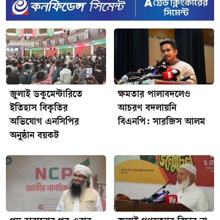
অনুষ্ঠিত হবে। নির্ধারিত সময়সূচি ও রুটসমূহ নিম্নরূপ:৫ সেপ্টেম্বর:
ঢাকা-চট্টগ্রাম মহাসড়ক১৯ সেপ্টেম্বর: ঢাকা-রংপুর মহাসড়ক১০
অক্টোবর: ঢাকা-খুলনা মহাসড়ক[TECHTARANGA-
POST:2394]২৪ অক্টোবর: ঢাকা-সিলেট মহাসড়কজোটের শীর্ষ
নেতারা জানান, জনভোগান্তি ও জ্বালানি খাতের অস্থিরতা নিরসনে
দ্রুত কার্যকর পদক্ষেপ না নেওয়া হলে জনগণের অধিকার আদায়ে
এই চার রুট ছাড়াও ধাপে ধাপে আরও কঠোর ও বিস্তৃত আন্দোলন
গড়ে তোলা হবে।[TECHTARANGA-POST:2392]
জুলাই ডকুমেন্টারিতে
ক্ষমতার পালাবদলেও
ইতিহাস বিকৃতির
আচরণ বদলায়নি
অভিযোগ এনসিপির
বিএনপি: সারজিস আলম
অনুষ্ঠান বয়কট