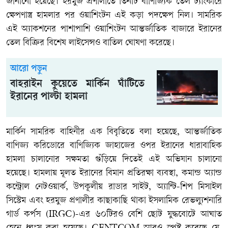
জানানো হয়েছে। হরমুজ প্রণালীতে তিনটি বাণিজ্যিক তেল ট্যাংকারে
ক্ষেপণাস্ত্র হামলার পর ওয়াশিংটন এই কড়া পদক্ষেপ নিল। সামরিক
এই অ্যাকশনের পাশাপাশি ওয়াশিংটন আন্তর্জাতিক বাজারে ইরানের
তেল বিক্রির বিশেষ লাইসেন্সও বাতিল ঘোষণা করেছে।
আরো পড়ুন
বাহরাইন কুয়েতে মার্কিন ঘাঁটিতে
ইরানের পাল্টা হামলা
মার্কিন সামরিক বাহিনীর এক বিবৃতিতে বলা হয়েছে, আন্তর্জাতিক
বাণিজ্য করিডোরে বাণিজ্যিক জাহাজের ওপর ইরানের ধারাবাহিক
হামলা চালানোর সক্ষমতা গুঁড়িয়ে দিতেই এই অভিযান চালানো
হয়েছে। হামলায় মূলত ইরানের বিমান প্রতিরক্ষা ব্যবস্থা, কমান্ড অ্যান্ড
কন্ট্রোল নেটওয়ার্ক, উপকূলীয় রাডার সাইট, অ্যান্টি-শিপ মিসাইল
সিস্টেম এবং হরমুজ প্রণালীর কাছাকাছি থাকা ইসলামিক রেভল্যুশনারি
গার্ড কর্পস (IRGC)-এর ৬০টিরও বেশি ছোট যুদ্ধবোটে আঘাত