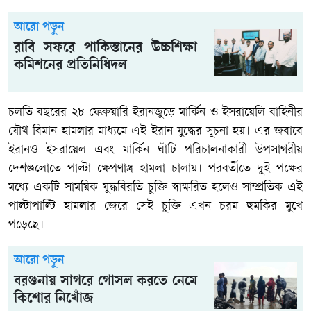
আরো পড়ুন
রাবি সফরে পাকিস্তানের উচ্চশিক্ষা
কমিশনের প্রতিনিধিদল
চলতি বছরের ২৮ ফেব্রুয়ারি ইরানজুড়ে মার্কিন ও ইসরায়েলি বাহিনীর
যৌথ বিমান হামলার মাধ্যমে এই ইরান যুদ্ধের সূচনা হয়। এর জবাবে
ইরানও ইসরায়েল এবং মার্কিন ঘাঁটি পরিচালনাকারী উপসাগরীয়
দেশগুলোতে পাল্টা ক্ষেপণাস্ত্র হামলা চালায়। পরবর্তীতে দুই পক্ষের
মধ্যে একটি সাময়িক যুদ্ধবিরতি চুক্তি স্বাক্ষরিত হলেও সাম্প্রতিক এই
পাল্টাপাল্টি হামলার জেরে সেই চুক্তি এখন চরম হুমকির মুখে
পড়েছে।
আরো পড়ুন
বরগুনায় সাগরে গোসল করতে নেমে
কিশোর নিখোঁজ