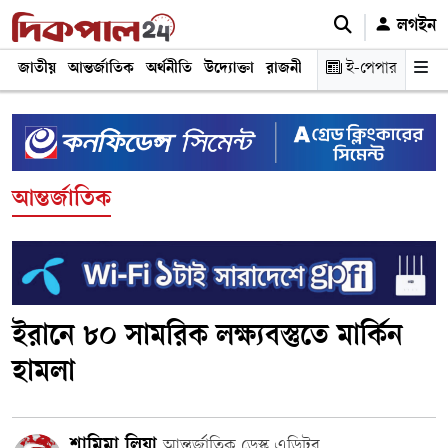
লগইন
জাতীয়
আন্তর্জাতিক
অর্থনীতি
উদ্যোক্তা
রাজনীতি
শিক্ষা
ই-পেপার
স্বাস্থ্য ও চিকি
আন্তর্জাতিক
ইরানে ৮০ সামরিক লক্ষ্যবস্তুতে মার্কিন
হামলা
শামিমা লিয়া
আন্তর্জাতিক ডেস্ক এডিটর