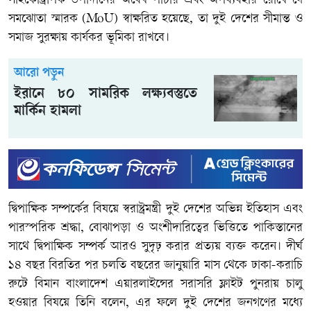
সাইকোট্রপিক উপাদানের অবৈধ পাচার এবং অপব্যবহার রোধে যে
সমঝোতা স্মারক (MoU) স্বাক্ষরিত হয়েছে, তা দুই দেশের সীমান্ত ও
সমাজ সুরক্ষায় কার্যকর ভূমিকা রাখবে।
আরো পড়ুন
ইরানে ৮০ সামরিক লক্ষ্যবস্তুতে
মার্কিন হামলা
দ্বিপাক্ষিক সম্পর্কের বিষয়ে স্বরাষ্ট্রমন্ত্রী দুই দেশের অভিন্ন ইতিহাস এবং
পারস্পরিক শ্রদ্ধা, বোঝাপড়া ও অংশীদারিত্বের ভিত্তিতে পাকিস্তানের
সাথে দ্বিপাক্ষিক সম্পর্ক আরও সুদৃঢ় করার প্রত্যয় ব্যক্ত করেন। দীর্ঘ
১৪ বছর বিরতির পর চলতি বছরের জানুয়ারি মাস থেকে ঢাকা-করাচি
রুটে বিমান বাংলাদেশ এয়ারলাইন্সের সরাসরি ফ্লাইট পুনরায় চালু
হওয়ার বিষয়ে তিনি বলেন, এর ফলে দুই দেশের জনগণের মধ্যে