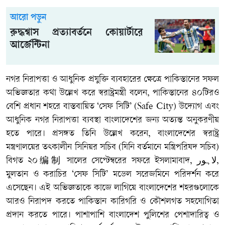
আরো পড়ুন
রুদ্ধশ্বাস প্রত্যাবর্তনে কোয়ার্টারে
আর্জেন্টিনা
নগর নিরাপত্তা ও আধুনিক প্রযুক্তি ব্যবহারের ক্ষেত্রে পাকিস্তানের সফল
অভিজ্ঞতার কথা উল্লেখ করে স্বরাষ্ট্রমন্ত্রী বলেন, পাকিস্তানের ৪০টিরও
বেশি প্রধান শহরে বাস্তবায়িত ‘সেফ সিটি’ (Safe City) উদ্যোগ এবং
আধুনিক নগর নিরাপত্তা ব্যবস্থা বাংলাদেশের জন্য অত্যন্ত অনুকরণীয়
হতে পারে। প্রসঙ্গত তিনি উল্লেখ করেন, বাংলাদেশের স্বরাষ্ট্র
মন্ত্রণালয়ের তৎকালীন সিনিয়র সচিব (যিনি বর্তমানে মন্ত্রিপরিষদ সচিব)
বিগত ২০编制 সালের সেপ্টেম্বরের সফরে ইসলামাবাদ, لاہور,
মুলতান ও করাচির ‘সেফ সিটি’ মডেল সরেজমিনে পরিদর্শন করে
এসেছেন। এই অভিজ্ঞতাকে কাজে লাগিয়ে বাংলাদেশের শহরগুলোকে
আরও নিরাপদ করতে পাকিস্তান কারিগরি ও কৌশলগত সহযোগিতা
প্রদান করতে পারে। পাশাপাশি বাংলাদেশ পুলিশের পেশাদারিত্ব ও