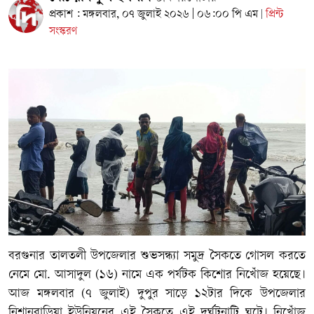
প্রকাশ : মঙ্গলবার, ০৭ জুলাই ২০২৬ | ০৬:০০ পি এম
প্রিন্ট
|
সংস্করণ
বরগুনার তালতলী উপজেলার শুভসন্ধ্যা সমুদ্র সৈকতে গোসল করতে
নেমে মো. আসাদুল (১৬) নামে এক পর্যটক কিশোর নিখোঁজ হয়েছে।
আজ মঙ্গলবার (৭ জুলাই) দুপুর সাড়ে ১২টার দিকে উপজেলার
নিশানবাড়িয়া ইউনিয়নের এই সৈকতে এই দুর্ঘটনাটি ঘটে। নিখোঁজ