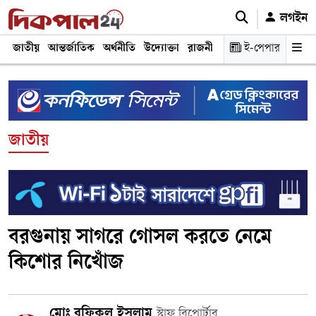
লগইন
জাতীয়
আন্তর্জাতিক
অর্থনীতি
উদ্যোক্তা
রাজনীতি
শিক্ষা
ই-পেপার
স্বাস্থ্য ও চিকি
জাতীয়
বরগুনায় সাগরে গোসল করতে নেমে
কিশোর নিখোঁজ
মোঃ রফিকুল ইসলাম
স্টাফ রিপোর্টার