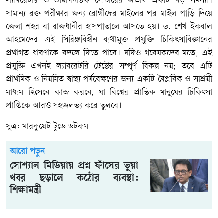
ল্যাবরেটরি ও ডায়াগনস্টিক সেন্টারের অভাব একটি বড় সমস্যা।
সামান্য রক্ত পরীক্ষার জন্য রোগীদের মাইলের পর মাইল পাড়ি দিয়ে
জেলা শহর বা রাজধানীর হাসপাতালে আসতে হয়। ড. শেখ ইকবাল
আহমেদের এই সিরিঞ্জবিহীন ব্যথামুক্ত প্রযুক্তি চিকিৎসাবিজ্ঞানের
প্রথাগত ধারণাকে বদলে দিতে পারে। যদিও গবেষকদের মতে, এই
প্রযুক্তি এখনই ল্যাবরেটরি টেস্টের সম্পূর্ণ বিকল্প নয়; তবে এটি
প্রাথমিক ও নিয়মিত স্বাস্থ্য পর্যবেক্ষণের জন্য একটি বৈপ্লবিক ও সাশ্রয়ী
মাধ্যম হিসেবে কাজ করবে, যা বিশ্বের প্রান্তিক মানুষের চিকিৎসা
প্রাপ্তিকে আরও সহজলভ্য করে তুলবে।
সূত্র
:
মারকুয়েট
টুডে
ডটকম
আরো পড়ুন
সোশ্যাল মিডিয়ায় প্রশ্ন ফাঁসের ভুয়া
খবর ছড়ালে কঠোর ব্যবস্থা:
শিক্ষামন্ত্রী