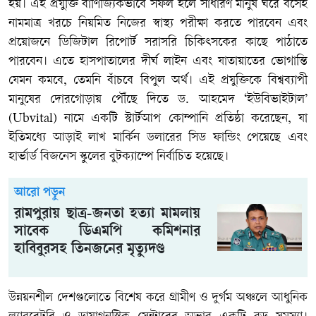
হয়। এই প্রযুক্তি বাণিজ্যিকভাবে সফল হলে সাধারণ মানুষ ঘরে বসেই
নামমাত্র খরচে নিয়মিত নিজের স্বাস্থ্য পরীক্ষা করতে পারবেন এবং
প্রয়োজনে ডিজিটাল রিপোর্ট সরাসরি চিকিৎসকের কাছে পাঠাতে
পারবেন। এতে হাসপাতালের দীর্ঘ লাইন এবং যাতায়াতের ভোগান্তি
যেমন কমবে, তেমনি বাঁচবে বিপুল অর্থ। এই প্রযুক্তিকে বিশ্বব্যাপী
মানুষের দোরগোড়ায় পৌঁছে দিতে ড. আহমেদ ‘ইউবিভাইটাল’
(Ubvital) নামে একটি স্টার্টআপ কোম্পানি প্রতিষ্ঠা করেছেন, যা
ইতিমধ্যে আড়াই লাখ মার্কিন ডলারের সিড ফান্ডিং পেয়েছে এবং
হার্ভার্ড বিজনেস স্কুলের বুটক্যাম্পে নির্বাচিত হয়েছে।
আরো পড়ুন
রামপুরায় ছাত্র-জনতা হত্যা মামলায়
সাবেক ডিএমপি কমিশনার
হাবিবুরসহ তিনজনের মৃত্যুদণ্ড
উন্নয়নশীল দেশগুলোতে বিশেষ করে গ্রামীণ ও দুর্গম অঞ্চলে আধুনিক