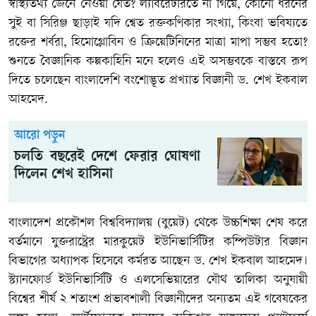
স্বাস্থ্যতথ্য জেনে নেওয়া যেত? ল্যাবরেটরিতে না গিয়ে, কোনো ধরনের
সুই বা সিরিঞ্জ ছাড়াই যদি শ্বেত রক্তকণিকার সংখ্যা, কিংবা ভবিষ্যতে
রক্তের শর্বরা, হিমোগ্লোবিন ও ক্রিয়েটিনিনের মাত্রা মাপা সম্ভব হতো?
শুনতে বৈজ্ঞানিক কল্পকাহিনি মনে হলেও এই অসম্ভবকে বাস্তবে রূপ
দিতে চলেছেন বাংলাদেশি বংশোদ্ভূত প্রখ্যাত বিজ্ঞানী ড. শেখ ইকবাল
আহমেদ.
আরো পড়ুন
চলতি বছরেই দেশে ফেরার ঘোষণা
দিলেন শেখ হাসিনা
বাংলাদেশ প্রকৌশল বিশ্ববিদ্যালয় (বুয়েট) থেকে উচ্চশিক্ষা শেষ করে
বর্তমানে যুক্তরাষ্ট্রের মারকুয়েট ইউনিভার্সিটির কম্পিউটার বিজ্ঞান
বিভাগের অধ্যাপক হিসেবে কর্মরত আছেন ড. শেখ ইকবাল আহমেদ।
স্ট্যানফোর্ড ইউনিভার্সিটি ও এলসেভিয়ারের যৌথ তালিকা অনুযায়ী
বিশ্বের শীর্ষ ২ শতাংশ প্রভাবশালী বিজ্ঞানীদের অন্যতম এই গবেষকের