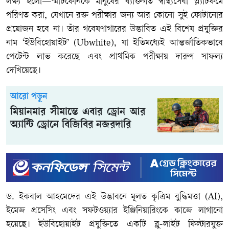
লক্ষ্য হলো—স্মার্টফোনকে মানুষের ব্যক্তিগত স্বাস্থ্যসেবা প্ল্যাটফর্মে
পরিণত করা, যেখানে রক্ত পরীক্ষার জন্য আর কোনো সুই ফোটানোর
প্রয়োজন হবে না। তাঁর গবেষণাগারের উদ্ভাবিত এই বিশেষ প্রযুক্তির
নাম ‘ইউবিহোয়াইট’ (Ubwhite), যা ইতিমধ্যেই আন্তর্জাতিকভাবে
পেটেন্ট লাভ করেছে এবং প্রাথমিক পরীক্ষায় দারুণ সাফল্য
দেখিয়েছে।
আরো পড়ুন
মিয়ানমার সীমান্তে এবার ড্রোন আর
অ্যান্টি ড্রোনে বিজিবির নজরদারি
ড. ইকবাল আহমেদের এই উদ্ভাবনে মূলত কৃত্রিম বুদ্ধিমত্তা (AI),
ইমেজ প্রসেসিং এবং সফটওয়্যার ইঞ্জিনিয়ারিংকে কাজে লাগানো
হয়েছে। ইউবিহোয়াইট প্রযুক্তিতে একটি ব্লু-লাইট ফিল্টারযুক্ত