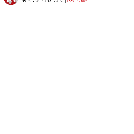
প্রকাশ : ০৭ আগস্ট ২০২৬
প্রিন্ট সংস্করণ
|
ছবি: সংগৃহীত
আগামী সেপ্টেম্বরে অনুষ্ঠিতব্য জাতিসংঘের ৮১তম সাধারণ পরিষদের
অধিবেশনে যোগ দিতে যুক্তরাষ্ট্র সফরে যাচ্ছেন প্রধানমন্ত্রী তারেক
রহমান। এবারের অধিবেশনের সভাপতি হিসেবে নির্বাচিত হয়েছেন
বাংলাদেশের পররাষ্ট্রমন্ত্রী ড. খলিলুর রহমান। তাঁর সভাপতিত্বেই