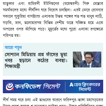
মাতুব্বর এবং হামিরদী ইউনিয়নের (মহেশ্বরদী) সিরু মোল্লার
সমর্থকদের মধ্যে দীর্ঘদিন ধরে বিরোধ চলছিল। এরই জেরে রোববার
সকালে পুকুরিয়া বাসস্ট্যান্ড এলাকায় উভয় পক্ষের শত শত মানুষ লাঠি,
সড়কি, ঢাল, তলোয়ারসহ বিভিন্ন দেশীয় অস্ত্রে সজ্জিত হয়ে একে
অপরের ওপর ঝাঁপিয়ে পড়ে। মুহূর্তের মধ্যে পুরো এলাকা রণক্ষেত্রে
পরিণত হয়।
আরো পড়ুন
সোশ্যাল মিডিয়ায় প্রশ্ন ফাঁসের ভুয়া
খবর ছড়ালে কঠোর ব্যবস্থা:
শিক্ষামন্ত্রী
দীর্ঘ সময় ধরে চলা এই তাণ্ডবের কারণে ফরিদপুর-ভাঙ্গা মহাসড়কের