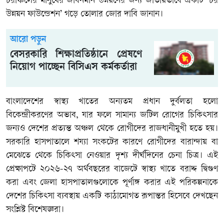
চরাঞ্চলের মানুষের জীবনমান উন্নয়নের জন্য জাতীয়ভাবে একটি ‘চর
উন্নয়ন ফাউন্ডেশন’ গড়ে তোলার জোর দাবি জানান।
আরো পড়ুন
বেসরকারি শিক্ষাপ্রতিষ্ঠানে প্রেষণে
নিয়োগ পাচ্ছেন বিসিএস কর্মকর্তারা
বাংলাদেশের স্বাস্থ্য খাতের অন্যতম প্রধান দুর্বলতা হলো
বিকেন্দ্রীকরণের অভাব, যার ফলে সামান্য জটিল রোগের চিকিৎসার
জন্যও দেশের প্রত্যন্ত অঞ্চল থেকে রোগীদের রাজধানীমুখী হতে হয়।
সরকারি হাসপাতালে শয্যা সংকটের কারণে রোগীদের বারান্দায় বা
মেঝেতে থেকে চিকিৎসা নেওয়ার দৃশ্য দীর্ঘদিনের চেনা চিত্র। এই
প্রেক্ষাপটে ২০২৬-২৭ অর্থবছরের বাজেটে স্বাস্থ্য খাতে বরাদ্দ দ্বিগুণ
করা এবং জেলা হাসপাতালগুলোকে পূর্ণাঙ্গ করার এই পরিকল্পনাকে
দেশের চিকিৎসা ব্যবস্থায় একটি কাঠামোগত রূপান্তর হিসেবে দেখছেন
সংশ্লিষ্ট বিশেষজ্ঞরা।