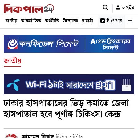
লগইন
জাতীয়
আন্তর্জাতিক
অর্থনীতি
উদ্যোক্তা
রাজনীতি
শিক্ষা
ই-পেপার
স্বাস্থ্য ও চিকি
জাতীয়
ঢাকার হাসপাতালের ভিড় কমাতে জেলা
হাসপাতাল হবে পূর্ণাঙ্গ চিকিৎসা কেন্দ্র
আহমেদ রিয়াদ
নিউজ এডিটর