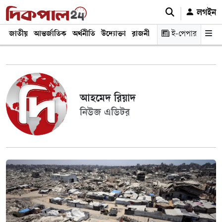
লগইন
জাতীয়
আন্তর্জাতিক
অর্থনীতি
উদ্যোক্তা
রাজনীতি
শিক্ষা
ই-পেপার
স্বাস্থ্য ও চিকি
আহমেদ রিয়াদ
নিউজ এডিটর