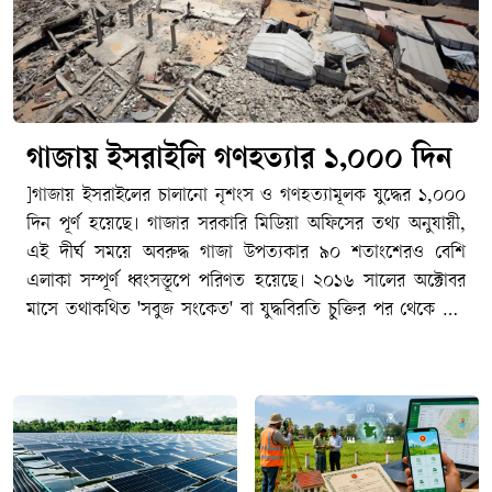
গাজায় ইসরাইলি গণহত্যার ১,০০০ দিন
]গাজায় ইসরাইলের চালানো নৃশংস ও গণহত্যামূলক যুদ্ধের ১,০০০
দিন পূর্ণ হয়েছে। গাজার সরকারি মিডিয়া অফিসের তথ্য অনুযায়ী,
এই দীর্ঘ সময়ে অবরুদ্ধ গাজা উপত্যকার ৯০ শতাংশেরও বেশি
এলাকা সম্পূর্ণ ধ্বংসস্তূপে পরিণত হয়েছে। ২০১৬ সালের অক্টোবর
মাসে তথাকথিত 'সবুজ সংকেত' বা যুদ্ধবিরতি চুক্তির পর থেকে গত
৬ জুলাই পর্যন্ত নতুন করে আরও ১,০৭২ জন ফিলিস্তিনি নিহত
হয়েছেন। এর ফলে ২০২৩ সালের অক্টোবর থেকে শুরু হওয়া এই
যুদ্ধে গাজায় মোট নিহতের সংখ্যা দাঁড়িয়েছে ৭৩,০৯৮ জনে।
[TECHTARANGA-POST:1984]হৃদয়বিদারক এই ১,০০০ দিন
পূর্তির সময়টাতেও গাজায় ইসরাইলি বাহিনীর হামলা ও রক্তপাত এক
মুহূর্তের জন্য থামেনি। গত ১ জুলাই আল-হিলু স্টেশনের কাছে