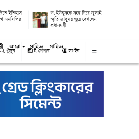
ারিতে ইতিহাস
ড. ইউনূসকে সঙ্গে নিয়ে জুলাই
োগ এনসিপির
স্মৃতি জাদুঘর ঘুরে দেখলেন
প্রধানমন্ত্রী
মী
আরো
সাহিত্য
সাহিত্য
খুঁজুন
ই-পেপার
লগইন