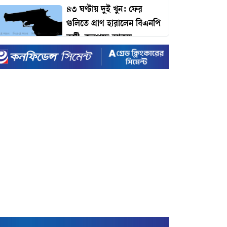
৪৩ ঘণ্টায় দুই খুন: ফের
গুলিতে প্রাণ হারালেন বিএনপি
কর্মী, জনপদে আতঙ্ক
ঢাকার যানজট কমাতে
প্রধানমন্ত্রীর কাছে ১১ প্রস্তাব:
কমলাপুর থেকে টঙ্গী পর্যন্ত
বাইপাস রেলপথের দাবি!
টাইম ম্যাগাজিনের প্রভাবশালী
১০০ ব্যক্তির তালিকায়
প্রধানমন্ত্রী তারেক রহমান
ইদে রেকর্ড ছুটি ঘোষণা করল
সরকার
রেকর্ড ভাঙা-গড়ার খেলায়