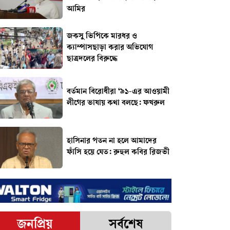
আমির
জকসু ভিপিকে মারধর ও
ক্যাম্পাসছাড়া করার অভিযোগ
ছাত্রদলের বিরুদ্ধে
বর্তমান বিরোধীরা ‘৯১-এর আওয়ামী
লীগের ভাষায় কথা বলছে: ফখরুল
হাসিনার পতন না হলে আমাদের
ফাঁসি হয়ে যেত: রুহুল কবির রিজভী
জনপ্রিয়
সর্বশেষ