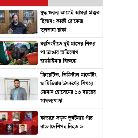
যুদ্ধ শুরুর আগেই আমরা প্রস্তুত
ছিলাম: কাজী রোকেয়া
সুলতানা রাকা
নরসিংদীতে দুই মাসের শিশুর
পা ভাঙার অভিযোগ
জ্যাঠাইমার বিরুদ্ধে
ক্রিয়েটিভ, ডিজিটাল মার্কেটিং
ও মিডিয়ায় উৎকর্ষের শিখরে
নোমান হোসেনের ১৩ বছরের
সাফল্যযাত্রা
কাতারে সড়ক দুর্ঘটনায় পাঁচ
বাংলাদেশিসহ নিহত ৬