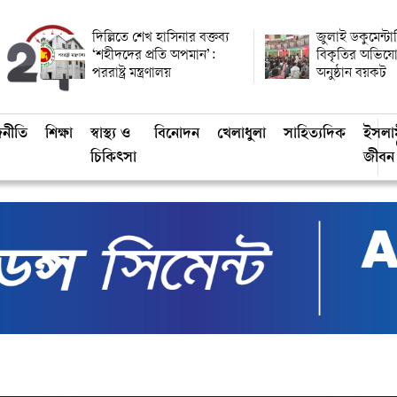
দিল্লিতে শেখ হাসিনার বক্তব্য
জুলাই ডকুমেন্ট
‘শহীদদের প্রতি অপমান’:
বিকৃতির অভিয
পররাষ্ট্র মন্ত্রণালয়
অনুষ্ঠান বয়কট
জনীতি
শিক্ষা
স্বাস্থ্য ও
বিনোদন
খেলাধুলা
সাহিত্যদিক
ইসলা
চিকিৎসা
জীবন