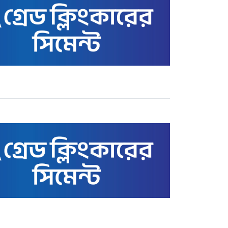
স্বর্ণের বাজার আজ ৩ মে ২২
ক্যারেটের ভরি কত টাকায়
বিক্রি হচ্ছে
কাতারে বাংলাদেশ এমএইচএম
স্কুল অ্যান্ড কলেজের সুনাম
ক্ষুণ্ণের অপচেষ্টা: তথাকথিত
‘গার্ডিয়ানস’ কমিটির বিরুদ্ধে
ক্ষোভ