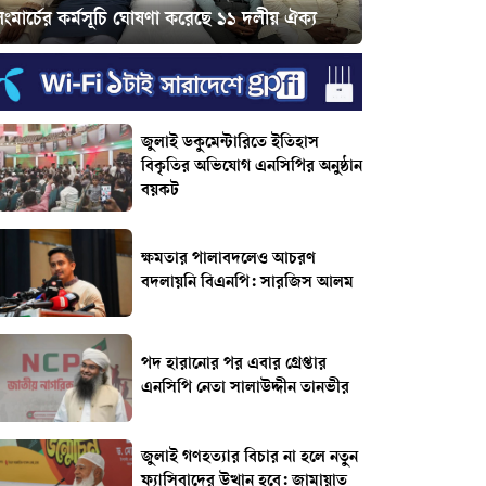
ংমার্চের কর্মসূচি ঘোষণা করেছে ১১ দলীয় ঐক্য
জুলাই ডকুমেন্টারিতে ইতিহাস
বিকৃতির অভিযোগ এনসিপির অনুষ্ঠান
বয়কট
ক্ষমতার পালাবদলেও আচরণ
বদলায়নি বিএনপি: সারজিস আলম
পদ হারানোর পর এবার গ্রেপ্তার
এনসিপি নেতা সালাউদ্দীন তানভীর
জুলাই গণহত্যার বিচার না হলে নতুন
ফ্যাসিবাদের উত্থান হবে: জামায়াত