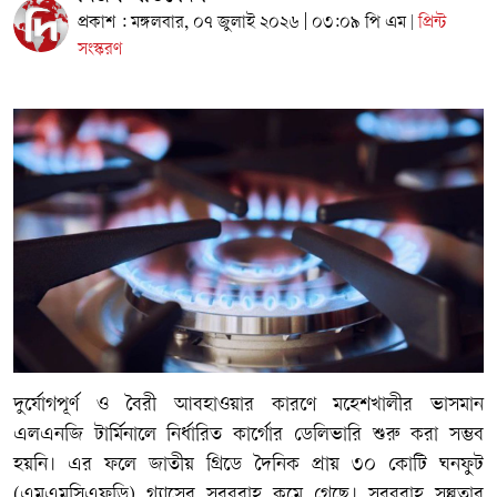
প্রকাশ : মঙ্গলবার, ০৭ জুলাই ২০২৬ | ০৩:০৯ পি এম
প্রিন্ট
|
সংস্করণ
দুর্যোগপূর্ণ ও বৈরী আবহাওয়ার কারণে মহেশখালীর ভাসমান
এলএনজি টার্মিনালে নির্ধারিত কার্গোর ডেলিভারি শুরু করা সম্ভব
হয়নি। এর ফলে জাতীয় গ্রিডে দৈনিক প্রায় ৩০ কোটি ঘনফুট
(এমএমসিএফডি) গ্যাসের সরবরাহ কমে গেছে। সরবরাহ সল্পতার