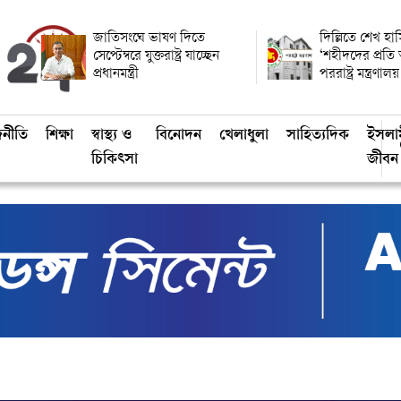
জাতিসংঘে ভাষণ দিতে
দিল্লিতে শেখ হাস
সেপ্টেম্বরে যুক্তরাষ্ট্র যাচ্ছেন
‘শহীদদের প্রতি
প্রধানমন্ত্রী
পররাষ্ট্র মন্ত্রণালয়
জনীতি
শিক্ষা
স্বাস্থ্য ও
বিনোদন
খেলাধুলা
সাহিত্যদিক
ইসলা
চিকিৎসা
জীবন