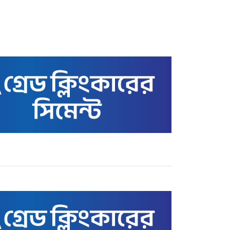
স্বর্ণের বাজার আজ ৩ মে ২২
ক্যারেটের ভরি কত টাকায়
বিক্রি হচ্ছে
কাতারে বাংলাদেশ এমএইচএম
স্কুল অ্যান্ড কলেজের সুনাম
ক্ষুণ্ণের অপচেষ্টা: তথাকথিত
‘গার্ডিয়ানস’ কমিটির বিরুদ্ধে
ক্ষোভ