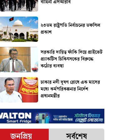
বাহিনী এসআরবি
২৩তম রাষ্ট্রপতি নির্বাচনের তফসিল
প্রকাশ
সরকারি দায়িত্ব ফাঁকি দিয়ে প্রাইভেট
প্র্যাকটিস চিকিৎসকের বিরুদ্ধে
কঠোর ব্যবস্থা
ঢাকার নদী দূষণ রোধে এক মাসের
মধ্যে কর্মপরিকল্পনার নির্দেশ
প্রধানমন্ত্রীর
জনপ্রিয়
সর্বশেষ