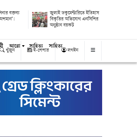
িনার বক্তব্য
জুলাই ডকুমেন্টারিতে ইতিহাস
 অপমান’:
বিকৃতির অভিযোগ এনসিপির
অনুষ্ঠান বয়কট
মী
আরো
সাহিত্য
সাহিত্য
খুঁজুন
ই-পেপার
লগইন