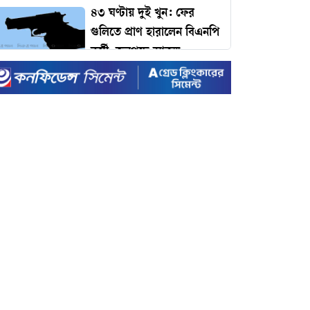
৪৩ ঘণ্টায় দুই খুন: ফের
গুলিতে প্রাণ হারালেন বিএনপি
কর্মী, জনপদে আতঙ্ক
ঢাকার যানজট কমাতে
প্রধানমন্ত্রীর কাছে ১১ প্রস্তাব:
কমলাপুর থেকে টঙ্গী পর্যন্ত
বাইপাস রেলপথের দাবি!
টাইম ম্যাগাজিনের প্রভাবশালী
১০০ ব্যক্তির তালিকায়
প্রধানমন্ত্রী তারেক রহমান
ইদে রেকর্ড ছুটি ঘোষণা করল
সরকার
রেকর্ড ভাঙা-গড়ার খেলায়