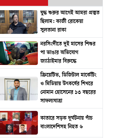
যুদ্ধ শুরুর আগেই আমরা প্রস্তুত
ছিলাম: কাজী রোকেয়া
সুলতানা রাকা
নরসিংদীতে দুই মাসের শিশুর
পা ভাঙার অভিযোগ
জ্যাঠাইমার বিরুদ্ধে
ক্রিয়েটিভ, ডিজিটাল মার্কেটিং
ও মিডিয়ায় উৎকর্ষের শিখরে
নোমান হোসেনের ১৩ বছরের
সাফল্যযাত্রা
কাতারে সড়ক দুর্ঘটনায় পাঁচ
বাংলাদেশিসহ নিহত ৬