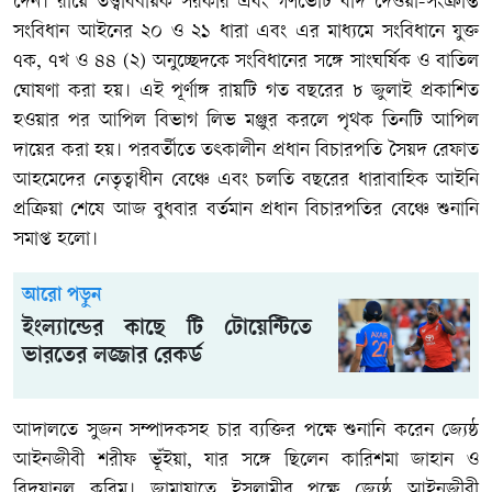
দেন। রায়ে তত্ত্বাবধায়ক সরকার এবং গণভোট বাদ দেওয়া-সংক্রান্ত
সংবিধান আইনের ২০ ও ২১ ধারা এবং এর মাধ্যমে সংবিধানে যুক্ত
৭ক, ৭খ ও ৪৪ (২) অনুচ্ছেদকে সংবিধানের সঙ্গে সাংঘর্ষিক ও বাতিল
ঘোষণা করা হয়। এই পূর্ণাঙ্গ রায়টি গত বছরের ৮ জুলাই প্রকাশিত
হওয়ার পর আপিল বিভাগ লিভ মঞ্জুর করলে পৃথক তিনটি আপিল
দায়ের করা হয়। পরবর্তীতে তৎকালীন প্রধান বিচারপতি সৈয়দ রেফাত
আহমেদের নেতৃত্বাধীন বেঞ্চে এবং চলতি বছরের ধারাবাহিক আইনি
প্রক্রিয়া শেষে আজ বুধবার বর্তমান প্রধান বিচারপতির বেঞ্চে শুনানি
সমাপ্ত হলো।
আরো পড়ুন
ইংল্যান্ডের কাছে টি টোয়েন্টিতে
ভারতের লজ্জার রেকর্ড
আদালতে সুজন সম্পাদকসহ চার ব্যক্তির পক্ষে শুনানি করেন জ্যেষ্ঠ
আইনজীবী শরীফ ভূঁইয়া, যার সঙ্গে ছিলেন কারিশমা জাহান ও
রিদুয়ানুল করিম। জামায়াতে ইসলামীর পক্ষে জ্যেষ্ঠ আইনজীবী