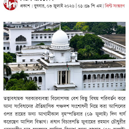
প্রকাশ : বুধবার, ০৮ জুলাই ২০২৬ | ০১:৩৯ পি এম
প্রিন্ট সংস্করণ
|
তত্ত্বাবধায়ক সরকারব্যবস্থা বিলোপসহ বেশ কিছু বিষয় পরিবর্তন করে
আনা সংবিধানের ঐতিহাসিক পঞ্চদশ সংশোধনী নিয়ে করা আপিলের
ওপর রায়ের জন্য আগামীকাল বৃহস্পতিবার (০৯ জুলাই) দিন ধার্য
করেছেন আপিল বিভাগ। প্রধান বিচারপতি জুবায়ের রহমান চৌধুরীর