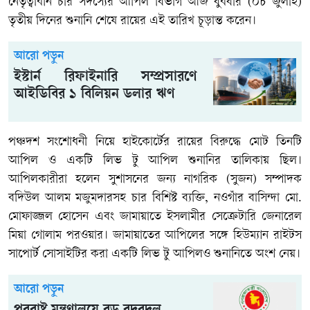
নেতৃত্বাধীন চার সদস্যের আপিল বিভাগ আজ বুধবার (০৮ জুলাই)
তৃতীয় দিনের শুনানি শেষে রায়ের এই তারিখ চূড়ান্ত করেন।
আরো পড়ুন
ইস্টার্ন রিফাইনারি সম্প্রসারণে
আইডিবির ১ বিলিয়ন ডলার ঋণ
পঞ্চদশ সংশোধনী নিয়ে হাইকোর্টের রায়ের বিরুদ্ধে মোট তিনটি
আপিল ও একটি লিভ টু আপিল শুনানির তালিকায় ছিল।
আপিলকারীরা হলেন সুশাসনের জন্য নাগরিক (সুজন) সম্পাদক
বদিউল আলম মজুমদারসহ চার বিশিষ্ট ব্যক্তি, নওগাঁর বাসিন্দা মো.
মোফাজ্জল হোসেন এবং জামায়াতে ইসলামীর সেক্রেটারি জেনারেল
মিয়া গোলাম পরওয়ার। জামায়াতের আপিলের সঙ্গে হিউম্যান রাইটস
সাপোর্ট সোসাইটির করা একটি লিভ টু আপিলও শুনানিতে অংশ নেয়।
আরো পড়ুন