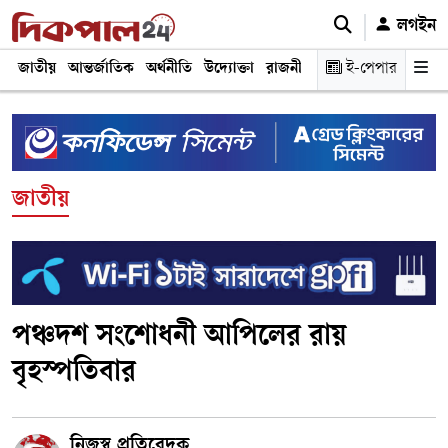
লগইন
জাতীয়
আন্তর্জাতিক
অর্থনীতি
উদ্যোক্তা
রাজনীতি
শিক্ষা
ই-পেপার
স্বাস্থ্য ও চিকি
জাতীয়
পঞ্চদশ সংশোধনী আপিলের রায়
বৃহস্পতিবার
নিজস্ব প্রতিবেদক