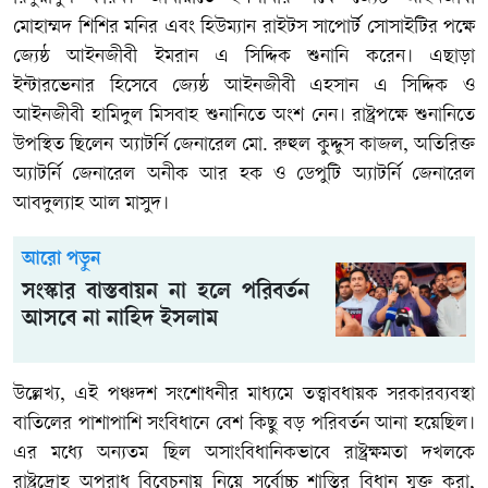
মোহাম্মদ শিশির মনির এবং হিউম্যান রাইটস সাপোর্ট সোসাইটির পক্ষে
জ্যেষ্ঠ আইনজীবী ইমরান এ সিদ্দিক শুনানি করেন। এছাড়া
ইন্টারভেনার হিসেবে জ্যেষ্ঠ আইনজীবী এহসান এ সিদ্দিক ও
আইনজীবী হামিদুল মিসবাহ শুনানিতে অংশ নেন। রাষ্ট্রপক্ষে শুনানিতে
উপস্থিত ছিলেন অ্যাটর্নি জেনারেল মো. রুহুল কুদ্দুস কাজল, অতিরিক্ত
অ্যাটর্নি জেনারেল অনীক আর হক ও ডেপুটি অ্যাটর্নি জেনারেল
আবদুল্যাহ আল মাসুদ।
আরো পড়ুন
সংস্কার বাস্তবায়ন না হলে পরিবর্তন
আসবে না নাহিদ ইসলাম
উল্লেখ্য, এই পঞ্চদশ সংশোধনীর মাধ্যমে তত্ত্বাবধায়ক সরকারব্যবস্থা
বাতিলের পাশাপাশি সংবিধানে বেশ কিছু বড় পরিবর্তন আনা হয়েছিল।
এর মধ্যে অন্যতম ছিল অসাংবিধানিকভাবে রাষ্ট্রক্ষমতা দখলকে
রাষ্ট্রদ্রোহ অপরাধ বিবেচনায় নিয়ে সর্বোচ্চ শাস্তির বিধান যুক্ত করা,