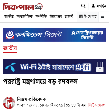
লগইন
জাতীয়
আন্তর্জাতিক
অর্থনীতি
উদ্যোক্তা
রাজনীতি
শিক্ষা
ই-পেপার
স্বাস্থ্য ও চিকি
জাতীয়
পররাষ্ট্র মন্ত্রণালয়ে বড় রদবদল
নিজস্ব প্রতিবেদক
প্রকাশ : বুধবার, ০৮ জুলাই ২০২৬ | ০১:১৮ পি এম
প্রিন্ট সংস্করণ
|