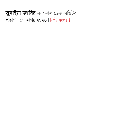
সুমাইয়া জাবির
ন্যাশনাল ডেস্ক এডিটর
প্রকাশ : ০৭ আগস্ট ২০২৬
প্রিন্ট সংস্করণ
|
ছবি: সংগৃহীত
আগামী সেপ্টেম্বরে অনুষ্ঠিতব্য জাতিসংঘের ৮১তম সাধারণ পরিষদের