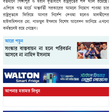
বর্তমানে সিঙ্গাপুর ও ইরান দূতাবাসে রাষ্ট্রদূতের পদ খালি রয়েছে।
এদিকে গত মার্চে অন্তর্বর্তী সরকারের আমলে নিয়োগ পাওয়া চার
রাষ্ট্রদূতকে ফিরিয়ে আনার নির্দেশ দেওয়া হলেও মালদ্বীপের
হাইকমিশনার মো. নাজমুল ইসলাম বিশেষ আবেদন জানিয়ে এখনো
কর্মস্থলেই রয়ে গেছেন।
আরো পড়ুন
সংস্কার বাস্তবায়ন না হলে পরিবর্তন
আসবে না নাহিদ ইসলাম
আপনার মতামত লিখুন