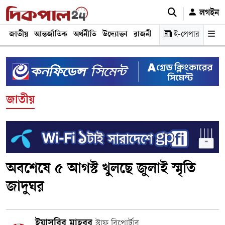
লগইন
জাতীয়
আন্তর্জাতিক
অর্থনীতি
উদ্যোক্তা
রাজনীতি
শিক্ষা
ই-পেপার
স্বাস্থ্য ও চিকি
জাতীয়
অবশেষে ৫ আগস্ট খুলছে জুলাই স্মৃতি
জাদুঘর
ইয়াসরির মাহবুব
স্টাফ রিপোর্টার