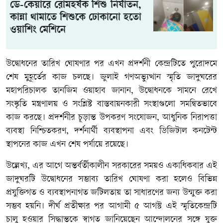
ডে-কেয়ারে রোমহর্ষক শিশু নির্যাতন,
কান্না থামাতে শিশুকে ঢোকানো হতো
ওয়াশিং মেশিনে
উদ্বোধনের তারিখ ঘোষণার পর এখন প্রদর্শনী কেন্দ্রটিতে পুরোদমে
শেষ মুহূর্তের কাজ চলছে। জুলাই গণঅভ্যুত্থান স্মৃতি জাদুঘরের
মহাপরিচালক তানজিম ওয়াহাব জানান, উদ্বোধনকে সামনে রেখে
সংস্কৃতি মন্ত্রণালয় ও সংশ্লিষ্ট বাস্তবায়নকারী সংস্থাগুলো সমন্বিতভাবে
কাজ করছে। প্রদর্শনীর চূড়ান্ত উপকরণ সংযোজন, আধুনিক নিরাপত্তা
ব্যবস্থা নিশ্চিতকরণ, দর্শনার্থী ব্যবস্থাপনা এবং ডিজিটাল কনটেন্ট
স্থাপনের কাজ এখন শেষ পর্যায়ে রয়েছে।
উল্লেখ্য, এর আগে অন্তর্বর্তীকালীন সরকারের সময়ও একাধিকবার এই
জাদুঘরটি উদ্বোধনের সম্ভাব্য তারিখ ঘোষণা করা হলেও বিভিন্ন
প্রযুক্তিগত ও ব্যবস্থাপনাগত জটিলতায় তা সাধারণের জন্য উন্মুক্ত করা
সম্ভব হয়নি। দীর্ঘ প্রতীক্ষার পর আগামী ৫ আগস্ট এই স্মৃতিকেন্দ্রটি
চালু হওয়ার সিদ্ধান্তকে স্বাগত জানিয়েছেন আন্দোলনের সঙ্গে যুক্ত