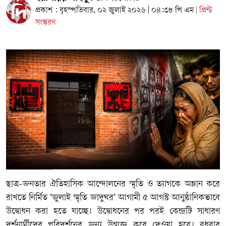
প্রকাশ : বৃহস্পতিবার, ০২ জুলাই ২০২৬ | ০৪:৩৮ পি এম
প্রিন্ট
|
সংস্করণ
ছাত্র-জনতার ঐতিহাসিক আন্দোলনের স্মৃতি ও ত্যাগকে অম্লান করে
রাখতে নির্মিত ‘জুলাই স্মৃতি জাদুঘর’ আগামী ৫ আগস্ট আনুষ্ঠানিকভাবে
উদ্বোধন করা হতে যাচ্ছে। উদ্বোধনের পর পরই কেন্দ্রটি সাধারণ
দর্শনার্থীদের পরিদর্শনের জন্য উন্মুক্ত করে দেওয়া হবে। বুধবার