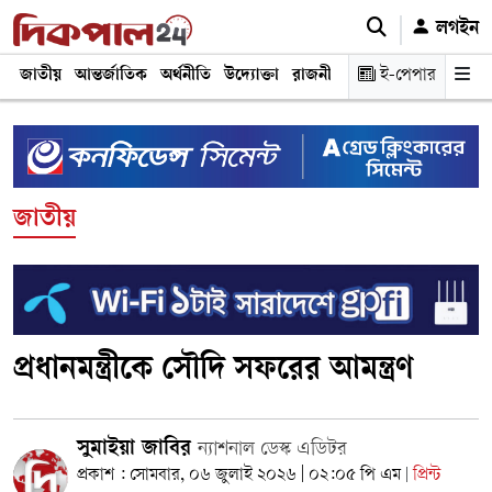
লগইন
জাতীয়
আন্তর্জাতিক
অর্থনীতি
উদ্যোক্তা
রাজনীতি
শিক্ষা
ই-পেপার
স্বাস্থ্য ও চিকি
জাতীয়
প্রধানমন্ত্রীকে সৌদি সফরের আমন্ত্রণ
সুমাইয়া জাবির
ন্যাশনাল ডেস্ক এডিটর
প্রকাশ : সোমবার, ০৬ জুলাই ২০২৬ | ০২:০৫ পি এম
প্রিন্ট
|