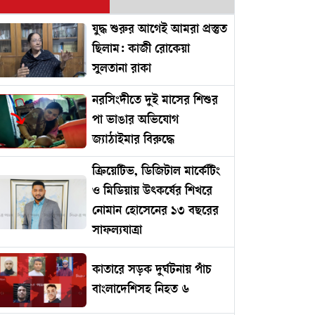
যুদ্ধ শুরুর আগেই আমরা প্রস্তুত
ছিলাম: কাজী রোকেয়া
সুলতানা রাকা
নরসিংদীতে দুই মাসের শিশুর
পা ভাঙার অভিযোগ
জ্যাঠাইমার বিরুদ্ধে
ক্রিয়েটিভ, ডিজিটাল মার্কেটিং
ও মিডিয়ায় উৎকর্ষের শিখরে
নোমান হোসেনের ১৩ বছরের
সাফল্যযাত্রা
কাতারে সড়ক দুর্ঘটনায় পাঁচ
বাংলাদেশিসহ নিহত ৬