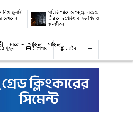
গে নিয়ে জুলাই
ঘাটতি গ্যাসে দেশজুড়ে বাড়েছে
ুরে দেখলেন
তীব্র লোডশেডিং, ব্যাহত শিল্প ও
জনজীবন
মী
আরো
সাহিত্য
সাহিত্য
খুঁজুন
ই-পেপার
লগইন