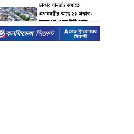
ঢাকার যানজট কমাতে
প্রধানমন্ত্রীর কাছে ১১ প্রস্তাব:
কমলাপুর থেকে টঙ্গী পর্যন্ত
বাইপাস রেলপথের দাবি!
টাইম ম্যাগাজিনের প্রভাবশালী
১০০ ব্যক্তির তালিকায়
প্রধানমন্ত্রী তারেক রহমান
৪৩ ঘণ্টায় দুই খুন: ফের
গুলিতে প্রাণ হারালেন বিএনপি
কর্মী, জনপদে আতঙ্ক
ইদে রেকর্ড ছুটি ঘোষণা করল
সরকার
রেকর্ড ভাঙা-গড়ার খেলায়