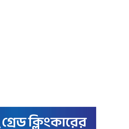
স্বর্ণের বাজার আজ ৩ মে ২২
ক্যারেটের ভরি কত টাকায়
বিক্রি হচ্ছে
কাতারে বাংলাদেশ এমএইচএম
স্কুল অ্যান্ড কলেজের সুনাম
ক্ষুণ্ণের অপচেষ্টা: তথাকথিত
‘গার্ডিয়ানস’ কমিটির বিরুদ্ধে
ক্ষোভ