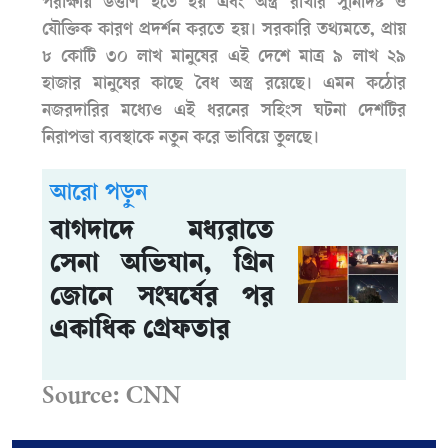
পরীক্ষায় উত্তীর্ণ হতে হয় এবং অস্ত্র রাখার সুনির্দিষ্ট ও
যৌক্তিক কারণ প্রদর্শন করতে হয়। সরকারি তথ্যমতে, প্রায়
৮ কোটি ৩০ লাখ মানুষের এই দেশে মাত্র ৯ লাখ ২৯
হাজার মানুষের কাছে বৈধ অস্ত্র রয়েছে। এমন কঠোর
নজরদারির মধ্যেও এই ধরনের সহিংস ঘটনা দেশটির
নিরাপত্তা ব্যবস্থাকে নতুন করে ভাবিয়ে তুলছে।
আরো পড়ুন
বাগদাদে মধ্যরাতে
সেনা অভিযান, গ্রিন
জোনে সংঘর্ষের পর
একাধিক গ্রেফতার
Source: CNN