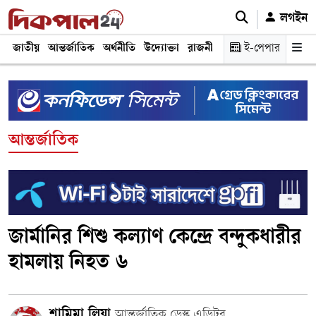
লগইন
জাতীয়
আন্তর্জাতিক
অর্থনীতি
উদ্যোক্তা
রাজনীতি
শিক্ষা
ই-পেপার
স্বাস্থ্য ও চিকি
আন্তর্জাতিক
জার্মানির শিশু কল্যাণ কেন্দ্রে বন্দুকধারীর
হামলায় নিহত ৬
শামিমা লিয়া
আন্তর্জাতিক ডেস্ক এডিটর