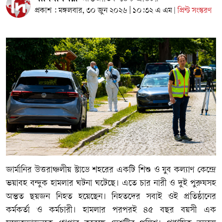
প্রকাশ : মঙ্গলবার, ৩০ জুন ২০২৬ | ১০:৩২ এ এম
প্রিন্ট সংস্করণ
|
জার্মানির উত্তরাঞ্চলীয় স্টাডে শহরের একটি শিশু ও যুব কল্যাণ কেন্দ্রে
ভয়াবহ বন্দুক হামলার ঘটনা ঘটেছে। এতে চার নারী ও দুই পুরুষসহ
অন্তত ছয়জন নিহত হয়েছেন। নিহতদের সবাই ওই প্রতিষ্ঠানের
কর্মকর্তা ও কর্মচারী। হামলার পরপরই ৪৫ বছর বয়সী এক