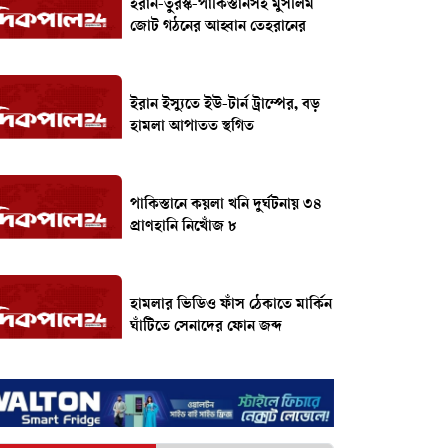
ইরান-তুরস্ক-পাকিস্তানসহ মুসলিম
জোট গঠনের আহ্বান তেহরানের
ইরান ইস্যুতে ইউ-টার্ন ট্রাম্পের, বড়
হামলা আপাতত স্থগিত
পাকিস্তানে কয়লা খনি দুর্ঘটনায় ৩৪
প্রাণহানি নিখোঁজ ৮
হামলার ভিডিও ফাঁস ঠেকাতে মার্কিন
ঘাঁটিতে সেনাদের ফোন জব্দ