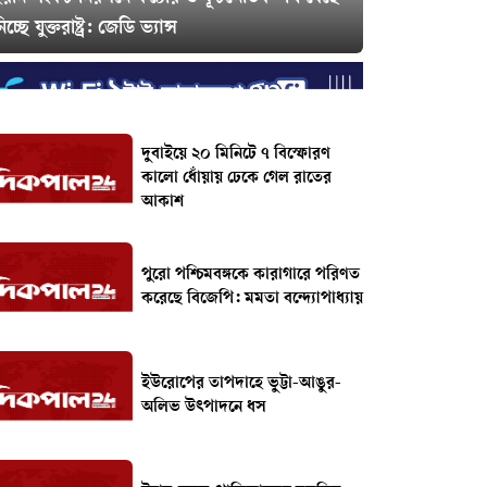
িচ্ছে যুক্তরাষ্ট্র: জেডি ভ্যান্স
দুবাইয়ে ২০ মিনিটে ৭ বিস্ফোরণ
কালো ধোঁয়ায় ঢেকে গেল রাতের
আকাশ
পুরো পশ্চিমবঙ্গকে কারাগারে পরিণত
করেছে বিজেপি: মমতা বন্দ্যোপাধ্যায়
ইউরোপের তাপদাহে ভুট্টা-আঙুর-
অলিভ উৎপাদনে ধস