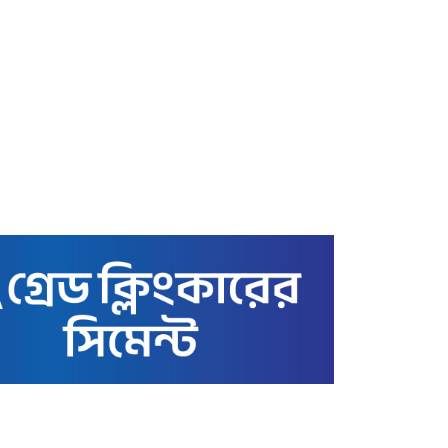
রেকর্ড ভাঙা-গড়ার খেলায়
স্বর্ণের বাজার আজ ৩ মে ২২
ক্যারেটের ভরি কত টাকায়
বিক্রি হচ্ছে
কাতারে বাংলাদেশ এমএইচএম
স্কুল অ্যান্ড কলেজের সুনাম
ক্ষুণ্ণের অপচেষ্টা: তথাকথিত
‘গার্ডিয়ানস’ কমিটির বিরুদ্ধে
ক্ষোভ