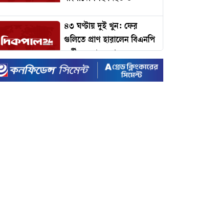
৪৩ ঘণ্টায় দুই খুন: ফের
গুলিতে প্রাণ হারালেন বিএনপি
কর্মী, জনপদে আতঙ্ক
ঢাকার যানজট কমাতে
প্রধানমন্ত্রীর কাছে ১১ প্রস্তাব:
কমলাপুর থেকে টঙ্গী পর্যন্ত
বাইপাস রেলপথের দাবি!
টাইম ম্যাগাজিনের প্রভাবশালী
১০০ ব্যক্তির তালিকায়
প্রধানমন্ত্রী তারেক রহমান
ইদে রেকর্ড ছুটি ঘোষণা করল
সরকার