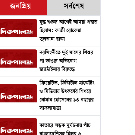
জনপ্রিয়
সর্বশেষ
যুদ্ধ শুরুর আগেই আমরা প্রস্তুত
ছিলাম: কাজী রোকেয়া
সুলতানা রাকা
নরসিংদীতে দুই মাসের শিশুর
পা ভাঙার অভিযোগ
জ্যাঠাইমার বিরুদ্ধে
ক্রিয়েটিভ, ডিজিটাল মার্কেটিং
ও মিডিয়ায় উৎকর্ষের শিখরে
নোমান হোসেনের ১৩ বছরের
সাফল্যযাত্রা
কাতারে সড়ক দুর্ঘটনায় পাঁচ
বাংলাদেশিসহ নিহত ৬