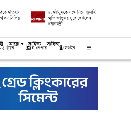
ারিতে ইতিহাস
ড. ইউনূসকে সঙ্গে নিয়ে জুলাই
োগ এনসিপির
স্মৃতি জাদুঘর ঘুরে দেখলেন
প্রধানমন্ত্রী
মী
আরো
সাহিত্য
সাহিত্য
খুঁজুন
ই-পেপার
লগইন