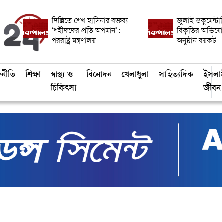
দিল্লিতে শেখ হাসিনার বক্তব্য
জুলাই ডকুমেন্ট
‘শহীদদের প্রতি অপমান’:
বিকৃতির অভিয
পররাষ্ট্র মন্ত্রণালয়
অনুষ্ঠান বয়কট
জনীতি
শিক্ষা
স্বাস্থ্য ও
বিনোদন
খেলাধুলা
সাহিত্যদিক
ইসলা
চিকিৎসা
জীবন