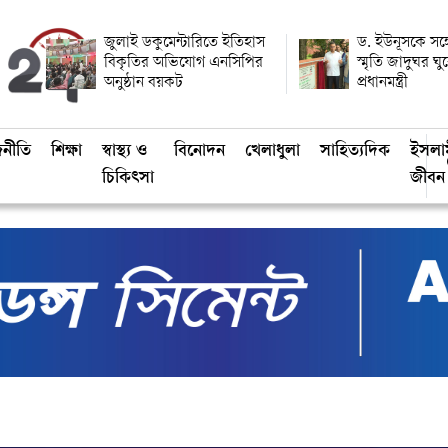
জুলাই ডকুমেন্টারিতে ইতিহাস
ড. ইউনূসকে সঙ্
বিকৃতির অভিযোগ এনসিপির
স্মৃতি জাদুঘর ঘ
অনুষ্ঠান বয়কট
প্রধানমন্ত্রী
জনীতি
শিক্ষা
স্বাস্থ্য ও
বিনোদন
খেলাধুলা
সাহিত্যদিক
ইসলা
চিকিৎসা
জীবন