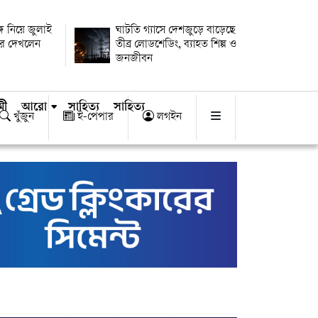
গে নিয়ে জুলাই
ঘাটতি গ্যাসে দেশজুড়ে বাড়েছে
ুরে দেখলেন
তীব্র লোডশেডিং, ব্যাহত শিল্প ও
জনজীবন
মী
আরো
সাহিত্য
সাহিত্য
খুঁজুন
ই-পেপার
লগইন