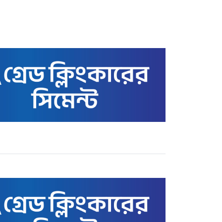
স্বর্ণের বাজার আজ ৩ মে ২২
ক্যারেটের ভরি কত টাকায়
বিক্রি হচ্ছে
কাতারে বাংলাদেশ এমএইচএম
স্কুল অ্যান্ড কলেজের সুনাম
ক্ষুণ্ণের অপচেষ্টা: তথাকথিত
‘গার্ডিয়ানস’ কমিটির বিরুদ্ধে
ক্ষোভ