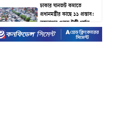
ঢাকার যানজট কমাতে
প্রধানমন্ত্রীর কাছে ১১ প্রস্তাব:
কমলাপুর থেকে টঙ্গী পর্যন্ত
বাইপাস রেলপথের দাবি!
টাইম ম্যাগাজিনের প্রভাবশালী
১০০ ব্যক্তির তালিকায়
প্রধানমন্ত্রী তারেক রহমান
৪৩ ঘণ্টায় দুই খুন: ফের
গুলিতে প্রাণ হারালেন বিএনপি
কর্মী, জনপদে আতঙ্ক
ইদে রেকর্ড ছুটি ঘোষণা করল
সরকার
রেকর্ড ভাঙা-গড়ার খেলায়