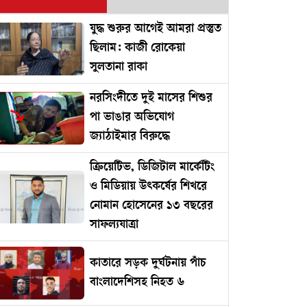
যুদ্ধ শুরুর আগেই আমরা প্রস্তুত
ছিলাম: কাজী রোকেয়া
সুলতানা রাকা
নরসিংদীতে দুই মাসের শিশুর
পা ভাঙার অভিযোগ
জ্যাঠাইমার বিরুদ্ধে
ক্রিয়েটিভ, ডিজিটাল মার্কেটিং
ও মিডিয়ায় উৎকর্ষের শিখরে
নোমান হোসেনের ১৩ বছরের
সাফল্যযাত্রা
কাতারে সড়ক দুর্ঘটনায় পাঁচ
বাংলাদেশিসহ নিহত ৬