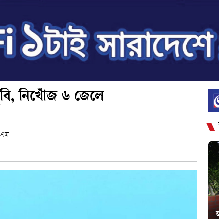
ুবি, নিখোঁজ ৬ জেলে
 এম
জ