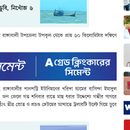
ডুবি, নিখোঁজ ৬
 রাঙ্গাবালী উপজেলা উপকূল থেকে প্রায় ৬০ কিলোমিটার দক্ষিণে
রাঙ্গাবালীর পানপট্টি ইউনিয়নের খরিদা গ্রামের বাসিন্দা ইমাদুল
 জন জেলে গত শনিবার রাতে মাছ ধরার উদ্দেশ্যে গভীর সাগরে
ীব্র স্রোত ও প্রচণ্ড ঢেউয়ের আঘাতে ট্রলারটি উল্টে গিয়ে ডুবে