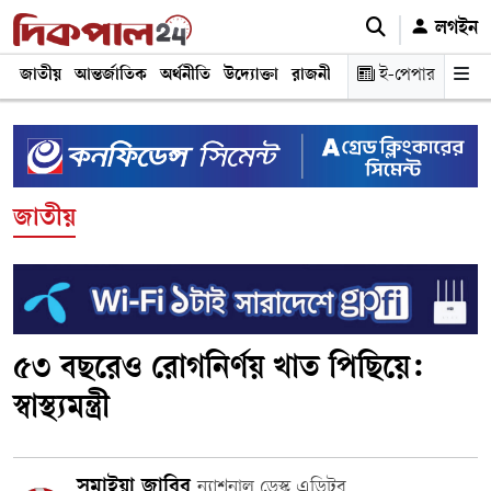
লগইন
জাতীয়
আন্তর্জাতিক
অর্থনীতি
উদ্যোক্তা
রাজনীতি
শিক্ষা
ই-পেপার
স্বাস্থ্য ও চিকি
জাতীয়
৫৩ বছরেও রোগনির্ণয় খাত পিছিয়ে:
স্বাস্থ্যমন্ত্রী
সুমাইয়া জাবির
ন্যাশনাল ডেস্ক এডিটর