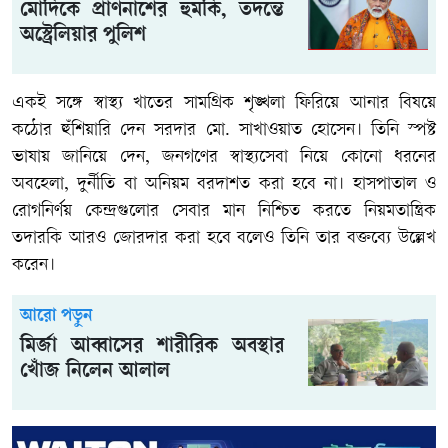
মোদিকে প্রাণনাশের হুমকি, তদন্তে
অস্ট্রেলিয়ার পুলিশ
একই সঙ্গে স্বাস্থ্য খাতের সামগ্রিক শৃঙ্খলা ফিরিয়ে আনার বিষয়ে
কঠোর হুঁশিয়ারি দেন সরদার মো. সাখাওয়াত হোসেন। তিনি স্পষ্ট
ভাষায় জানিয়ে দেন, জনগণের স্বাস্থ্যসেবা নিয়ে কোনো ধরনের
অবহেলা, দুর্নীতি বা অনিয়ম বরদাশত করা হবে না। হাসপাতাল ও
রোগনির্ণয় কেন্দ্রগুলোর সেবার মান নিশ্চিত করতে নিয়মতান্ত্রিক
তদারকি আরও জোরদার করা হবে বলেও তিনি তার বক্তব্যে উল্লেখ
করেন।
আরো পড়ুন
মির্জা আব্বাসের শারীরিক অবস্থার
খোঁজ নিলেন আলাল