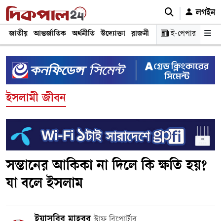
লগইন
জাতীয়
আন্তর্জাতিক
অর্থনীতি
উদ্যোক্তা
রাজনীতি
শিক্ষা
ই-পেপার
স্বাস্থ্য ও চিকি
ইসলামী জীবন
সন্তানের আকিকা না দিলে কি ক্ষতি হয়?
যা বলে ইসলাম
ইয়াসরির মাহবুব
স্টাফ রিপোর্টার