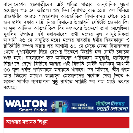
বাংলাদেশের হজযাত্রীদের এই পবিত্র যাত্রার আনুষ্ঠানিক সূচনা
হয়েছিল গত ১৭ এপ্রিল। ওই দিন দিবাগত রাত ১১টা ৫৭ মিনিটে
রাজধানীর হযরত শাহজালাল আন্তর্জাতিক বিমানবন্দর থেকে ৪১৮
জন প্রথম দফার যাত্রী নিয়ে বিমানের উদ্বোধনী ফ্লাইটটি জেদ্দার কিং
আব্দুল আজিজ আন্তর্জাতিক বিমানবন্দরের উদ্দেশে ডানা মেলেছিল।
মুসলিম উম্মাহর এই মহাসমাবেশ তথা হজের মূল আনুষ্ঠানিকতা
আগামী ২৬ মে অনুষ্ঠিত হবে। হজের যাবতীয় ধর্মীয় নিয়মকানুন ও
রীতিনীতি সম্পন্ন করার পর আগামী ৩০ মে থেকে জেদ্দা বিমানবন্দর
থেকে পুণ্যার্থীদের নিয়ে দেশের উদ্দেশে ফিরতি হজ ফ্লাইট চলাচল
শুরু হবে। বাংলাদেশ হজ অফিসের পরিকল্পনা অনুযায়ী, হাজীদের
নিরাপদে দেশে ফিরিয়ে আনার এই ফিরতি ফ্লাইট কার্যক্রম আগামী
৩০ জুন পর্যন্ত পর্যায়ক্রমে অব্যাহত থাকবে। সব মিলিয়ে, তীব্র গরম
আর ভিড়ের মাঝেও আল্লাহর মেহমানদের সর্বোচ্চ সেবা দিতে ও
হজের সার্বিক ব্যবস্থাপনা সুষ্ঠু রাখতে সংশ্লিষ্ট সব পক্ষ মাঠে তৎপর
রয়েছে।
আপনার মতামত লিখুন