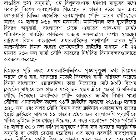
দাপ্তরিক তথ্য অনুযায়ী, এই বিপুলসংখ্যক ধর্মপ্রাণ মানুষের মধ্যে
সরকারি বিশেষ ব্যবস্থাপনায় গিয়েছেন ৪ হাজার ৪৬৪ জন এবং
বেসরকারি বিভিন্ন এজেন্সির ব্যবস্থাপনায় সৌদি আরব পৌঁছেছেন
আরও ৭২ হাজার ৯৬৮ জন হজযাত্রী। অফিশিয়াল হজ বুলেটিনের
বিবরণ অনুযায়ী, বাংলাদেশ থেকে এবারের প্রাক-হজ ফ্লাইট
পরিচালনার যাবতীয় কার্যক্রম অত্যন্ত সফলভাবে সম্পন্ন হয়েছে।
রাষ্ট্রায়ত্ত বিমান বাংলাদেশ এয়ারলাইন্সের পাশাপাশি আরও দুটি
আন্তর্জাতিক বিমান সংস্থার ডেডিকেটেড ফ্লাইটের মাধ্যমে এই ৭৭
হাজার ৪৩২ জন যাত্রী সৌদি আরবের নির্ধারিত বিমানবন্দরগুলোতে
অবতরণ করেছেন।
বিমানের সূচি এবং এয়ারলাইনভিত্তিক পুঙ্খানুপুঙ্খ তথ্য বিশ্লেষণ
করলে দেখা যায়, বরাবরের মতোই সিংহভাগ যাত্রী পরিবহন করেছে
বিমান বাংলাদেশ এয়ারলাইন্স। তারা নিজেদের মোট ৯৮টি বিশেষ
ফ্লাইটের মাধ্যমে ৩৮ হাজার ৭০২ জন হজযাত্রীকে জেদ্দা ও মদিনায়
পৌঁছে দিয়েছে। অন্যদিকে সৌদি আরবের জাতীয় বিমান সংস্থা
সৌদিয়া এয়ারলাইন্স তাদের ৭৩টি ফ্লাইটের সাহায্যে ২৭Map হাজার
৩৪০ জন এবং অপর সৌদি বিমান সংস্থা ফ্লাইনাস এয়ারলাইন্স তাদের
২৮টি ফ্লাইটের মাধ্যমে ১১ হাজার ৩৯০ জন বাংলাদেশি পুণ্যার্থীকে
পবিত্র ভূমিতে নিয়ে গেছে। উল্লেখ্য, এ বছর বাংলাদেশ থেকে সর্বমোট
৭৮ হাজার ৫০০ জন ধর্মপ্রাণ মানুষকে পবিত্র হজ পালনের আনুষ্ঠানিক
অনুমতি বা কোটা দেওয়া হয়েছিল। এর মধ্যে সরকারি ব্যবস্থাপনার
জন্য নির্ধারিত কোটা ছিল ৪ হাজার ৫৬৫ জন এবং বেসরকারি