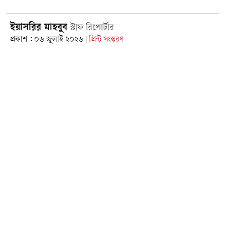
গুনাহ?
ইয়াসরির মাহবুব
স্টাফ রিপোর্টার
প্রকাশ : ০৬ জুলাই ২০২৬
প্রিন্ট সংস্করণ
|
সমসাময়িক ডিজিটাল যুগে সামাজিক যোগাযোগমাধ্যমের অনিয়ন্ত্রিত
ব্যবহারের ফলে সমাজকাঠামোতে কুরুচিপূর্ণ কনটেন্ট, কুরুচিপূর্ণ ভাষা
এবং অনৈতিক প্রবণতার বিস্তার লক্ষ্যণীয়ভাবে বৃদ্ধি পেয়েছে। ইসলামি
সমাজবিজ্ঞানী ও চিন্তাবিদদের মতে, অনৈতিকতায় লিপ্ত হওয়া যেমন
অপরাধ, তেমনি গণমাধ্যমে বা সমাজে অশ্লীলতার প্রচার, প্রসার কিংবা
সেটিকে স্বাভাবিক ধারা হিসেবে প্রতিষ্ঠার চেষ্টা করাও ইসলামের আইনি
ও নৈতিক বিধানে সমভাবে দণ্ডনীয়।
আরো পড়ুন