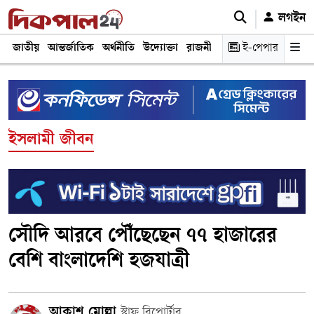
লগইন
জাতীয়
আন্তর্জাতিক
অর্থনীতি
উদ্যোক্তা
রাজনীতি
শিক্ষা
ই-পেপার
স্বাস্থ্য ও চিকি
ইসলামী জীবন
সৌদি আরবে পৌঁছেছেন ৭৭ হাজারের
বেশি বাংলাদেশি হজযাত্রী
আকাশ মোল্লা
স্টাফ রিপোর্টার