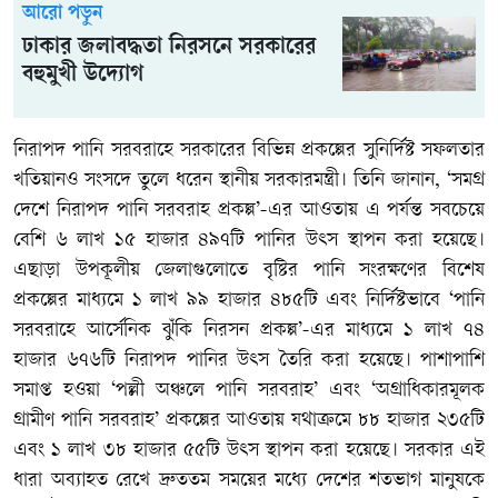
আরো পড়ুন
ঢাকার জলাবদ্ধতা নিরসনে সরকারের
বহুমুখী উদ্যোগ
নিরাপদ পানি সরবরাহে সরকারের বিভিন্ন প্রকল্পের সুনির্দিষ্ট সফলতার
খতিয়ানও সংসদে তুলে ধরেন স্থানীয় সরকারমন্ত্রী। তিনি জানান, ‘সমগ্র
দেশে নিরাপদ পানি সরবরাহ প্রকল্প’-এর আওতায় এ পর্যন্ত সবচেয়ে
বেশি ৬ লাখ ১৫ হাজার ৪৯৭টি পানির উৎস স্থাপন করা হয়েছে।
এছাড়া উপকূলীয় জেলাগুলোতে বৃষ্টির পানি সংরক্ষণের বিশেষ
প্রকল্পের মাধ্যমে ১ লাখ ৯৯ হাজার ৪৮৫টি এবং নির্দিষ্টভাবে ‘পানি
সরবরাহে আর্সেনিক ঝুঁকি নিরসন প্রকল্প’-এর মাধ্যমে ১ লাখ ৭৪
হাজার ৬৭৬টি নিরাপদ পানির উৎস তৈরি করা হয়েছে। পাশাপাশি
সমাপ্ত হওয়া ‘পল্লী অঞ্চলে পানি সরবরাহ’ এবং ‘অগ্রাধিকারমূলক
গ্রামীণ পানি সরবরাহ’ প্রকল্পের আওতায় যথাক্রমে ৮৮ হাজার ২৩৫টি
এবং ১ লাখ ৩৮ হাজার ৫৫টি উৎস স্থাপন করা হয়েছে। সরকার এই
ধারা অব্যাহত রেখে দ্রুততম সময়ের মধ্যে দেশের শতভাগ মানুষকে