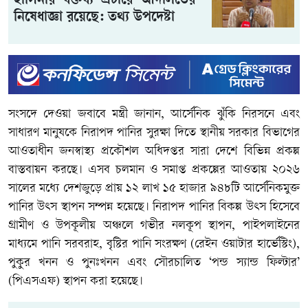
হাসিনার বক্তব্য প্রচারে আদালতের
নিষেধাজ্ঞা রয়েছে: তথ্য উপদেষ্টা
সংসদে দেওয়া জবাবে মন্ত্রী জানান, আর্সেনিক ঝুঁকি নিরসনে এবং
সাধারণ মানুষকে নিরাপদ পানির সুরক্ষা দিতে স্থানীয় সরকার বিভাগের
আওতাধীন জনস্বাস্থ্য প্রকৌশল অধিদপ্তর সারা দেশে বিভিন্ন প্রকল্প
বাস্তবায়ন করছে। এসব চলমান ও সমাপ্ত প্রকল্পের আওতায় ২০২৬
সালের মধ্যে দেশজুড়ে প্রায় ১২ লাখ ১৫ হাজার ৯৪৮টি আর্সেনিকমুক্ত
পানির উৎস স্থাপন সম্পন্ন হয়েছে। নিরাপদ পানির বিকল্প উৎস হিসেবে
গ্রামীণ ও উপকূলীয় অঞ্চলে গভীর নলকূপ স্থাপন, পাইপলাইনের
মাধ্যমে পানি সরবরাহ, বৃষ্টির পানি সংরক্ষণ (রেইন ওয়াটার হার্ভেস্টিং),
পুকুর খনন ও পুনঃখনন এবং সৌরচালিত ‘পন্ড স্যান্ড ফিল্টার’
(পিএসএফ) স্থাপন করা হয়েছে।