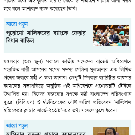
সালের মধ্যে এই ঝুঁকির হার ৫ থেকে ৬ শতাংশে নামিয়ে আনা সম্ভব
হবে বলে আশাবাদ ব্যক্ত করেছেন তিনি।
আরো পড়ুন
পুরোনো মালিকদের ব্যাংকে ফেরার
বিধান বাতিল
মঙ্গলবার (৩০ জুন) সকালে জাতীয় সংসদের বাজেট অধিবেশনে
সংরক্ষিত নারী আসনের সংসদ সদস্য সেলিনা সুলতানার এক লিখিত
প্রশ্নের জবাবে মন্ত্রী এ তথ্য জানান। ডেপুটি স্পিকার ব্যারিস্টার কায়সার
কামালের সভাপতিত্বে অনুষ্ঠিত এই অধিবেশনে প্রশ্নোত্তরটি টেবিলে
উত্থাপিত হয়। নিজের বক্তব্যের সপক্ষে মন্ত্রী বাংলাদেশ পরিসংখ্যান
ব্যুরো (বিবিএস) ও ইউনিসেফের যৌথ জরিপ প্রতিবেদন ‘মাল্টিপল
ইন্ডিকেটর ক্লাস্টার সার্ভে-২০১৯’-এর তথ্য সংসদে তুলে ধরেন।
আরো পড়ুন