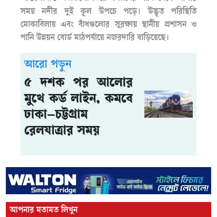
সময় নদীর দুই কূল উপচে পড়ে। উদ্ভূত পরিস্থিতি
মোকাবিলায় এবং বাঁধগুলোর সুরক্ষায় স্থানীয় প্রশাসন ও
পানি উন্নয়ন বোর্ড মাঠপর্যায়ে নজরদারি বাড়িয়েছে।
আরো পড়ুন
৫ দশক পর আলোর
মুখে কর্ড লাইন, কমবে
ঢাকা–চট্টগ্রাম
রেলযাত্রার সময়
আপনার মতামত লিখুন