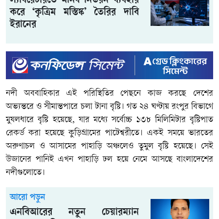
ল্যাবরেটরিতে মানব নিউরন ব্যবহার
করে ‘কৃত্রিম মস্তিষ্ক’ তৈরির দাবি
ইরানের
নদী অববাহিকার এই পরিস্থিতির পেছনে কাজ করছে দেশের
অভ্যন্তরে ও সীমান্তপারে চলা টানা বৃষ্টি। গত ২৪ ঘণ্টায় রংপুর বিভাগে
মুষলধারে বৃষ্টি হয়েছে, যার মধ্যে সর্বোচ্চ ১৩৮ মিলিমিটার বৃষ্টিপাত
রেকর্ড করা হয়েছে কুড়িগ্রামের পাটেশ্বরীতে। একই সময়ে ভারতের
অরুণাচল ও আসামের পাহাড়ি অঞ্চলেও তুমুল বৃষ্টি হয়েছে। সেই
উজানের পানিই এখন পাহাড়ি ঢল হয়ে নেমে আসছে বাংলাদেশের
নদীগুলোতে।
আরো পড়ুন
এনবিআরের নতুন চেয়ারম্যান