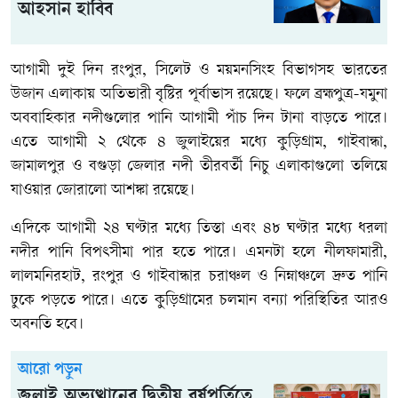
আহসান হাবিব
আগামী দুই দিন রংপুর, সিলেট ও ময়মনসিংহ বিভাগসহ ভারতের
উজান এলাকায় অতিভারী বৃষ্টির পূর্বাভাস রয়েছে। ফলে ব্রহ্মপুত্র-যমুনা
অববাহিকার নদীগুলোর পানি আগামী পাঁচ দিন টানা বাড়তে পারে।
এতে আগামী ২ থেকে ৪ জুলাইয়ের মধ্যে কুড়িগ্রাম, গাইবান্ধা,
জামালপুর ও বগুড়া জেলার নদী তীরবর্তী নিচু এলাকাগুলো তলিয়ে
যাওয়ার জোরালো আশঙ্কা রয়েছে।
এদিকে আগামী ২৪ ঘণ্টার মধ্যে তিস্তা এবং ৪৮ ঘণ্টার মধ্যে ধরলা
নদীর পানি বিপৎসীমা পার হতে পারে। এমনটা হলে নীলফামারী,
লালমনিরহাট, রংপুর ও গাইবান্ধার চরাঞ্চল ও নিম্নাঞ্চলে দ্রুত পানি
ঢুকে পড়তে পারে। এতে কুড়িগ্রামের চলমান বন্যা পরিস্থিতির আরও
অবনতি হবে।
আরো পড়ুন
জুলাই অভ্যুত্থানের দ্বিতীয় বর্ষপূর্তিতে