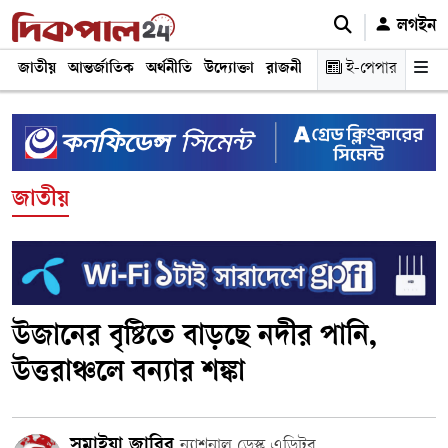
লগইন
জাতীয়
আন্তর্জাতিক
অর্থনীতি
উদ্যোক্তা
রাজনীতি
শিক্ষা
ই-পেপার
স্বাস্থ্য ও চিকি
জাতীয়
উজানের বৃষ্টিতে বাড়ছে নদীর পানি,
উত্তরাঞ্চলে বন্যার শঙ্কা
সুমাইয়া জাবির
ন্যাশনাল ডেস্ক এডিটর