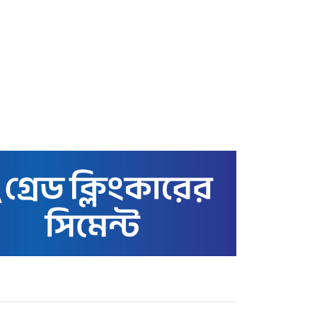
স্বর্ণের বাজার আজ ৩ মে ২২
ক্যারেটের ভরি কত টাকায়
বিক্রি হচ্ছে
কাতারে বাংলাদেশ এমএইচএম
স্কুল অ্যান্ড কলেজের সুনাম
ক্ষুণ্ণের অপচেষ্টা: তথাকথিত
‘গার্ডিয়ানস’ কমিটির বিরুদ্ধে
ক্ষোভ