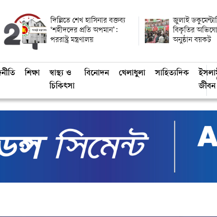
দিল্লিতে শেখ হাসিনার বক্তব্য
জুলাই ডকুমেন্ট
‘শহীদদের প্রতি অপমান’:
বিকৃতির অভিয
পররাষ্ট্র মন্ত্রণালয়
অনুষ্ঠান বয়কট
জনীতি
শিক্ষা
স্বাস্থ্য ও
বিনোদন
খেলাধুলা
সাহিত্যদিক
ইসলা
চিকিৎসা
জীবন