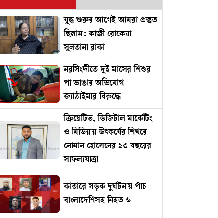
যুদ্ধ শুরুর আগেই আমরা প্রস্তুত
ছিলাম: কাজী রোকেয়া
সুলতানা রাকা
নরসিংদীতে দুই মাসের শিশুর
পা ভাঙার অভিযোগ
জ্যাঠাইমার বিরুদ্ধে
ক্রিয়েটিভ, ডিজিটাল মার্কেটিং
ও মিডিয়ায় উৎকর্ষের শিখরে
নোমান হোসেনের ১৩ বছরের
সাফল্যযাত্রা
কাতারে সড়ক দুর্ঘটনায় পাঁচ
বাংলাদেশিসহ নিহত ৬