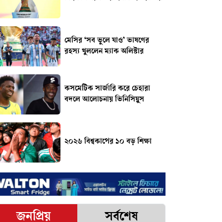
মেসির ‘সব ভুলে যাও’ ভাষণের
রহস্য খুললেন ম্যাক অলিস্টার
কসমেটিক সার্জারি করে চেহারা
বদলে আলোচনায় ভিনিসিয়ুস
২০২৬ বিশ্বকাপের ১০ বড় শিক্ষা
জনপ্রিয়
সর্বশেষ