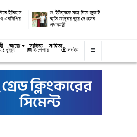
ারিতে ইতিহাস
ড. ইউনূসকে সঙ্গে নিয়ে জুলাই
োগ এনসিপির
স্মৃতি জাদুঘর ঘুরে দেখলেন
প্রধানমন্ত্রী
মী
আরো
সাহিত্য
সাহিত্য
খুঁজুন
ই-পেপার
লগইন