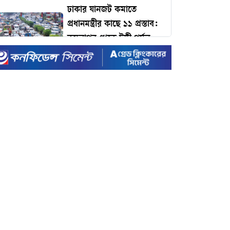
ঢাকার যানজট কমাতে
প্রধানমন্ত্রীর কাছে ১১ প্রস্তাব:
কমলাপুর থেকে টঙ্গী পর্যন্ত
বাইপাস রেলপথের দাবি!
টাইম ম্যাগাজিনের প্রভাবশালী
১০০ ব্যক্তির তালিকায়
প্রধানমন্ত্রী তারেক রহমান
৪৩ ঘণ্টায় দুই খুন: ফের
গুলিতে প্রাণ হারালেন বিএনপি
কর্মী, জনপদে আতঙ্ক
ইদে রেকর্ড ছুটি ঘোষণা করল
সরকার
রেকর্ড ভাঙা-গড়ার খেলায়