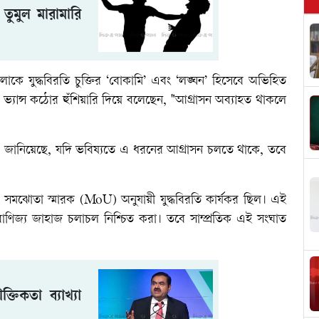
 তুমুল মারামারি
ই হামলাকে যুদ্ধবিরতি চুক্তির ‘বোকামি’ এবং ‘লঙ্ঘন’ হিসেবে অভিহিত
ভ্যান্স কঠোর হুঁশিয়ারি দিয়ে বলেছেন, "আগ্রাসন অব্যাহত থাকলে
রে জানিয়েছে, যদি ভবিষ্যতে এ ধরনের আগ্রাসন চলতে থাকে, তবে
একটি সমঝোতা স্মারক (MoU) অনুযায়ী যুদ্ধবিরতি কার্যকর ছিল। এই
নে বাণিজ্য জাহাজ চলাচল নিশ্চিত করা। তবে সাম্প্রতিক এই সংঘাত
্তিকতা ব্যাখ্যা