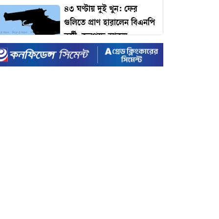
৪৩ ঘণ্টায় দুই খুন: ফের
গুলিতে প্রাণ হারালেন বিএনপি
কর্মী, জনপদে আতঙ্ক
ঢাকার যানজট কমাতে
প্রধানমন্ত্রীর কাছে ১১ প্রস্তাব:
কমলাপুর থেকে টঙ্গী পর্যন্ত
বাইপাস রেলপথের দাবি!
টাইম ম্যাগাজিনের প্রভাবশালী
১০০ ব্যক্তির তালিকায়
প্রধানমন্ত্রী তারেক রহমান
ইদে রেকর্ড ছুটি ঘোষণা করল
সরকার
রেকর্ড ভাঙা-গড়ার খেলায়