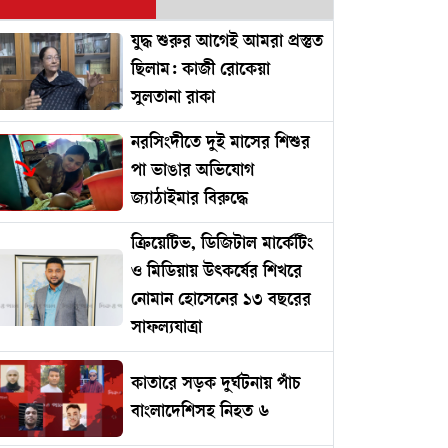
যুদ্ধ শুরুর আগেই আমরা প্রস্তুত
ছিলাম: কাজী রোকেয়া
সুলতানা রাকা
নরসিংদীতে দুই মাসের শিশুর
পা ভাঙার অভিযোগ
জ্যাঠাইমার বিরুদ্ধে
ক্রিয়েটিভ, ডিজিটাল মার্কেটিং
ও মিডিয়ায় উৎকর্ষের শিখরে
নোমান হোসেনের ১৩ বছরের
সাফল্যযাত্রা
কাতারে সড়ক দুর্ঘটনায় পাঁচ
বাংলাদেশিসহ নিহত ৬