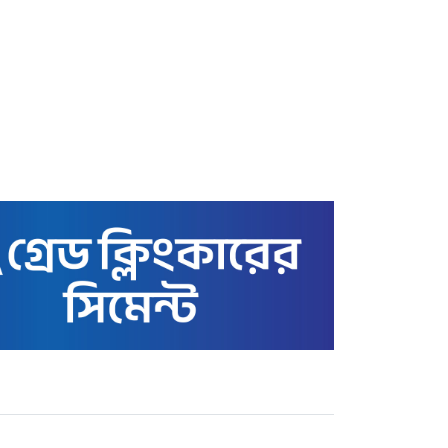
স্বর্ণের বাজার আজ ৩ মে ২২
ক্যারেটের ভরি কত টাকায়
বিক্রি হচ্ছে
কাতারে বাংলাদেশ এমএইচএম
স্কুল অ্যান্ড কলেজের সুনাম
ক্ষুণ্ণের অপচেষ্টা: তথাকথিত
‘গার্ডিয়ানস’ কমিটির বিরুদ্ধে
ক্ষোভ