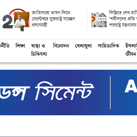
জাতিসংঘে ভাষণ দিতে
দিল্লিতে শেখ হাস
সেপ্টেম্বরে যুক্তরাষ্ট্র যাচ্ছেন
‘শহীদদের প্রতি
প্রধানমন্ত্রী
পররাষ্ট্র মন্ত্রণালয়
জনীতি
শিক্ষা
স্বাস্থ্য ও
বিনোদন
খেলাধুলা
সাহিত্যদিক
ইসলা
চিকিৎসা
জীবন