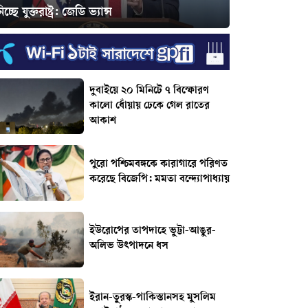
িচ্ছে যুক্তরাষ্ট্র: জেডি ভ্যান্স
দুবাইয়ে ২০ মিনিটে ৭ বিস্ফোরণ
কালো ধোঁয়ায় ঢেকে গেল রাতের
আকাশ
পুরো পশ্চিমবঙ্গকে কারাগারে পরিণত
করেছে বিজেপি: মমতা বন্দ্যোপাধ্যায়
ইউরোপের তাপদাহে ভুট্টা-আঙুর-
অলিভ উৎপাদনে ধস
ইরান-তুরস্ক-পাকিস্তানসহ মুসলিম