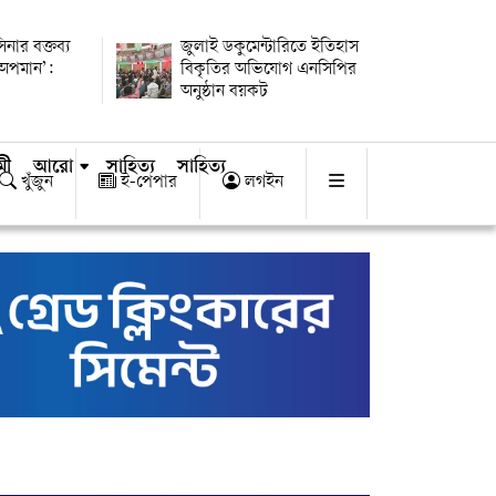
িনার বক্তব্য
জুলাই ডকুমেন্টারিতে ইতিহাস
 অপমান’:
বিকৃতির অভিযোগ এনসিপির
অনুষ্ঠান বয়কট
মী
আরো
সাহিত্য
সাহিত্য
খুঁজুন
ই-পেপার
লগইন