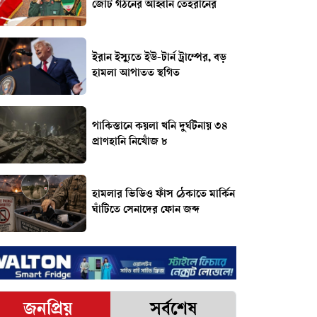
জোট গঠনের আহ্বান তেহরানের
ইরান ইস্যুতে ইউ-টার্ন ট্রাম্পের, বড়
হামলা আপাতত স্থগিত
পাকিস্তানে কয়লা খনি দুর্ঘটনায় ৩৪
প্রাণহানি নিখোঁজ ৮
হামলার ভিডিও ফাঁস ঠেকাতে মার্কিন
ঘাঁটিতে সেনাদের ফোন জব্দ
জনপ্রিয়
সর্বশেষ