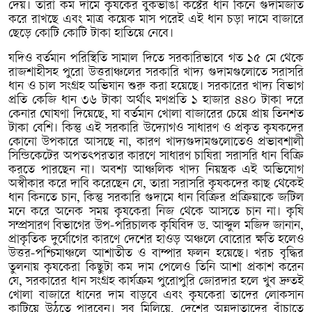
দেয়। তারা কম দামে কৃষকের বুকভাঙা কষ্টের ধান কিনে গুদামজাত
করে রাখছে এবং মাত্র কয়েক মাস পরেই এই ধান চড়া দামে বাজারে
ছেড়ে কোটি কোটি টাকা হাতিয়ে নেবে।
যদিও বর্তমান পরিস্থিতি সামাল দিতে সরকারিভাবে গত ১৫ মে থেকে
রাজশাহীসহ পুরো উত্তরাঞ্চলের সরকারি খাদ্য গুদামগুলোতে সরাসরি
ধান ও চাল সংগ্রহ অভিযান শুরু করা হয়েছে। সরকারের খাদ্য বিভাগ
প্রতি কেজি ধান ৩৬ টাকা অর্থাৎ মণপ্রতি ১ হাজার ৪৪০ টাকা দরে
কেনার ঘোষণা দিয়েছে, যা বর্তমান খোলা বাজারের চেয়ে প্রায় তিনশত
টাকা বেশি। কিন্তু এই সরকারি উদ্যোগও সাধারণ ও প্রকৃত কৃষকদের
কোনো উপকারে আসছে না, কারণ খাদ্যগুদামগুলোতেও প্রভাবশালী
সিন্ডিকেটের অপতৎপরতার কারণে সাধারণ চাষিরা সরাসরি ধান বিক্রি
করতে পারছেন না। অবশ্য আঞ্চলিক খাদ্য নিয়ন্ত্রক এই অভিযোগ
অস্বীকার করে দাবি করেছেন যে, তারা সরাসরি কৃষকদের কাছ থেকেই
ধান কিনতে চান, কিন্তু সরকারি গুদামে ধান বিক্রির প্রক্রিয়াকে জটিল
মনে করে অনেক সময় কৃষকেরা নিজ থেকে আসতে চান না। কৃষি
সম্প্রসারণ বিভাগের উপ-পরিচালক কৃষিবিদ ড. আব্দুল মজিদ জানান,
প্রাকৃতিক দুর্যোগের কারণে দেশের হাওড় অঞ্চলে বোরোর ক্ষতি হলেও
উত্তর-পশ্চিমাঞ্চলে আশাতীত ও বাম্পার ফলন হয়েছে। খরচ বৃদ্ধির
তুলনায় কৃষকেরা কিছুটা কম দাম পেলেও তিনি আশা প্রকাশ করেন
যে, সরকারের ধান সংগ্রহ কার্যক্রম পুরোপুরি জোরদার হলে খুব দ্রুতই
খোলা বাজারে ধানের দাম বাড়বে এবং কৃষকেরা তাদের লোকসান
কাটিয়ে উঠতে পারবেন। সব মিলিয়ে, দেশের অন্নদাতাদের বাঁচাতে