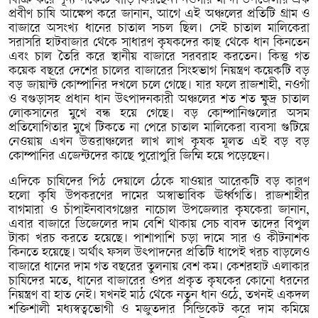
বিক্রি করে শূন্য পকেটে বাড়ি ফিরছেন। নওগাঁর মান্দা উপজেলার এক
প্রবীণ চাষি আক্ষেপ করে জানান, আগে এই অঞ্চলের প্রতিটি গ্রাম ও
বাজারে অসংখ্য ধানের চাতাল সচল ছিল। সেই চাতাল মালিকেরা
সরাসরি হাটবাজার থেকে সাধারণ কৃষকদের কাছ থেকে ধান কিনতেন
এবং চাল তৈরি করে স্থানীয় বাজারে সরবরাহ করতেন। কিন্তু গত
কয়েক বছরে দেশের চালের বাজারের সিংহভাগ নিয়ন্ত্রণ কয়েকটি বড়
বড় জায়ান্ট কোম্পানির দখলে চলে গেছে। যার ফলে রাজশাহী, নওগাঁ
ও বগুড়াসহ প্রধান ধান উৎপাদনকারী অঞ্চলের শত শত ক্ষুদ্র চাতাল
লোকসানের মুখে বন্ধ হয়ে গেছে। বড় কোম্পানিগুলোর অসম
প্রতিযোগিতার মুখে টিকতে না পেরে চাতাল মালিকেরা ব্যবসা গুটিয়ে
নেওয়ায় এখন উত্তরাঞ্চলের লাখ লাখ কৃষক মূলত এই বড় বড়
কোম্পানির এজেন্টদের কাছে পুরোপুরি জিম্মি হয়ে পড়েছেন।
এদিকে চাষিদের পিঠ দেয়ালে ঠেকে যাওয়ার আরেকটি বড় কারণ
হলো কৃষি উপকরণের দামের অস্বাভাবিক ঊর্ধ্বগতি। রাজশাহীর
বাগমারা ও চাঁপাইনবাবগঞ্জের নাচোল উপজেলার কৃষকেরা জানান,
এবার বাজারে ডিজেলের দাম বেশি থাকায় সেচ বাবদ তাদের বিপুল
টাকা খরচ করতে হয়েছে। পাশাপাশি চড়া দামে সার ও কীটনাশক
কিনতে হয়েছে। অর্থাৎ ফসল উৎপাদনের প্রতিটি ধাপেই খরচ বাড়লেও
বাজারে ধানের দাম গত বছরের তুলনায় বেশ কম। কেশরহাট এলাকার
চাষিদের মতে, ধানের বাজারের ওপর প্রকৃত কৃষকের কোনো ধরনের
নিয়ন্ত্রণ বা হাত নেই। যখনই মাঠ থেকে নতুন ধান ওঠে, তখনই একদল
শক্তিশালী মধ্যস্বত্বভোগী ও মজুতদার সিন্ডিকেট করে দাম কমিয়ে