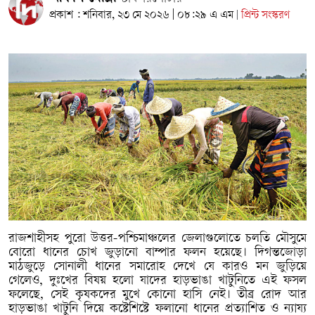
প্রকাশ : শনিবার, ২৩ মে ২০২৬ | ০৮:২৯ এ এম
প্রিন্ট সংস্করণ
|
রাজশাহীসহ পুরো উত্তর-পশ্চিমাঞ্চলের জেলাগুলোতে চলতি মৌসুমে
বোরো ধানের চোখ জুড়ানো বাম্পার ফলন হয়েছে। দিগন্তজোড়া
মাঠজুড়ে সোনালী ধানের সমারোহ দেখে যে কারও মন জুড়িয়ে
গেলেও, দুঃখের বিষয় হলো যাদের হাড়ভাঙা খাটুনিতে এই ফসল
ফলেছে, সেই কৃষকদের মুখে কোনো হাসি নেই। তীব্র রোদ আর
হাড়ভাঙা খাটুনি দিয়ে কষ্টেশিষ্টে ফলানো ধানের প্রত্যাশিত ও ন্যায্য