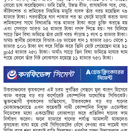
বোরো চাষ করেছিলেন। জমি তৈরি, উন্নত বীজ, রাসায়নিক সার, সেচ,
কীটনাশক ও শ্রমিকের নিয়মিত মজুরি বাবদ তাঁর খরচ হয়েছিল ৭৮
হাজার টাকা। পরবর্তীতে ধান পাকার পর তা কেটে মাড়াই করার জন্য
শ্রমিকদের সাথে বিঘাপ্রতি সাত হাজার টাকা করে চুক্তি করতে হয়
এবং সেখানে আরও ২৫ হাজার টাকা নগদ দিতে হয়। সব মিলিয়ে
সাড়ে তিন বিঘা জমিতে তাঁর মোট খরচ দাঁড়ায় ১ লাখ ৩ হাজার টাকা।
অথচ স্থানীয় মোকামে বিআর-২৮ জাতের ধান ১ হাজার ২৫০ থেকে ১
হাজার ৩০০ টাকা মণ দরে বিক্রি করে তিনি মোট পেয়েছেন মাত্র ৯১
gold হাজার ২৫০ টাকা। অর্থাৎ সাড়ে তিন বিঘা জমিতে মাথার ঘাম
পায়ে ফেলে তাঁর নিট লোকসান হয়েছে ১১ হাজার ৭৫০ টাকা।
উত্তরাঞ্চলের কৃষকদের এই চরম দুর্গতির পেছনে মূল কারণ হিসেবে
কাজ করছে বড় বড় কর্পোরেট কোম্পানির অঘোষিত সিন্ডিকেট।
ভুক্তভোগী কৃষকদের অভিযোগ, উত্তরবঙ্গের বড় বড় ধানের
মোকামগুলোতে এখন কয়েকটি নামী কোম্পানির নিযুক্ত এজেন্টরা
নিজেদের মধ্যে একচেটিয়া বোঝাপড়া করে প্রতিদিন ধানের দাম
নির্ধারণ করেন। ফলে বাজারে ধানের পর্যাপ্ত আমদানী থাকলেও
কৃষকেরা বাধ্য হয়ে সেই সিন্ডিকেটের বেঁধে দেওয়া কম দামেই ধান