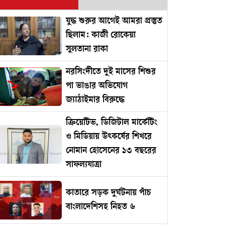
যুদ্ধ শুরুর আগেই আমরা প্রস্তুত
ছিলাম: কাজী রোকেয়া
সুলতানা রাকা
নরসিংদীতে দুই মাসের শিশুর
পা ভাঙার অভিযোগ
জ্যাঠাইমার বিরুদ্ধে
ক্রিয়েটিভ, ডিজিটাল মার্কেটিং
ও মিডিয়ায় উৎকর্ষের শিখরে
নোমান হোসেনের ১৩ বছরের
সাফল্যযাত্রা
কাতারে সড়ক দুর্ঘটনায় পাঁচ
বাংলাদেশিসহ নিহত ৬