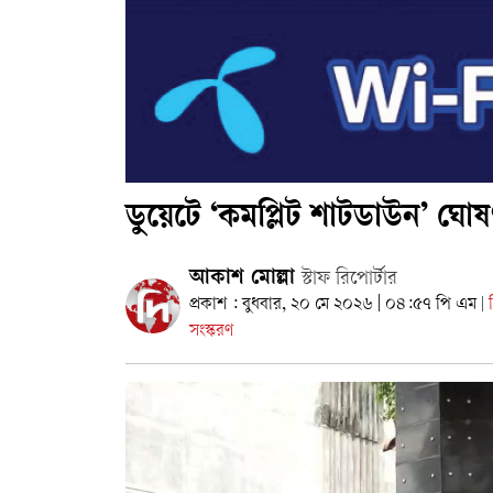
ডুয়েটে ‘কমপ্লিট শাটডাউন’ ঘো
আকাশ মোল্লা
স্টাফ রিপোর্টার
প্রকাশ : বুধবার, ২০ মে ২০২৬ | ০৪:৫৭ পি এম
প
|
সংস্করণ