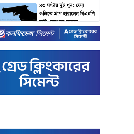
৪৩ ঘণ্টায় দুই খুন: ফের
গুলিতে প্রাণ হারালেন বিএনপি
কর্মী, জনপদে আতঙ্ক
ঢাকার যানজট কমাতে
প্রধানমন্ত্রীর কাছে ১১ প্রস্তাব:
কমলাপুর থেকে টঙ্গী পর্যন্ত
বাইপাস রেলপথের দাবি!
টাইম ম্যাগাজিনের প্রভাবশালী
১০০ ব্যক্তির তালিকায়
প্রধানমন্ত্রী তারেক রহমান
ইদে রেকর্ড ছুটি ঘোষণা করল
সরকার
রেকর্ড ভাঙা-গড়ার খেলায়