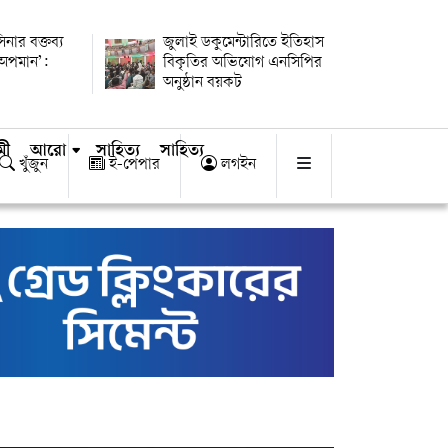
িনার বক্তব্য
জুলাই ডকুমেন্টারিতে ইতিহাস
 অপমান’:
বিকৃতির অভিযোগ এনসিপির
অনুষ্ঠান বয়কট
মী
আরো
সাহিত্য
সাহিত্য
খুঁজুন
ই-পেপার
লগইন