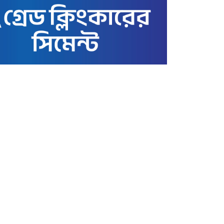
স্বর্ণের বাজার আজ ৩ মে ২২
ক্যারেটের ভরি কত টাকায়
বিক্রি হচ্ছে
কাতারে বাংলাদেশ এমএইচএম
স্কুল অ্যান্ড কলেজের সুনাম
ক্ষুণ্ণের অপচেষ্টা: তথাকথিত
‘গার্ডিয়ানস’ কমিটির বিরুদ্ধে
ক্ষোভ