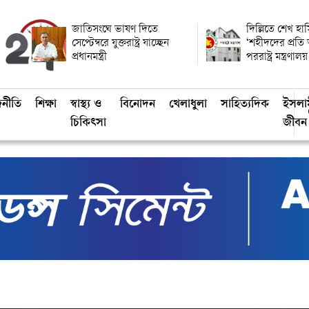
জাতিসংঘে ভাষণ দিতে
দিল্লিতে শেখ হাস
সেপ্টেম্বরে যুক্তরাষ্ট্র যাচ্ছেন
‘শহীদদের প্রতি
প্রধানমন্ত্রী
পররাষ্ট্র মন্ত্রণালয়
জনীতি
শিক্ষা
স্বাস্থ্য ও
বিনোদন
খেলাধুলা
সাহিত্যদিক
ইসলা
চিকিৎসা
জীবন