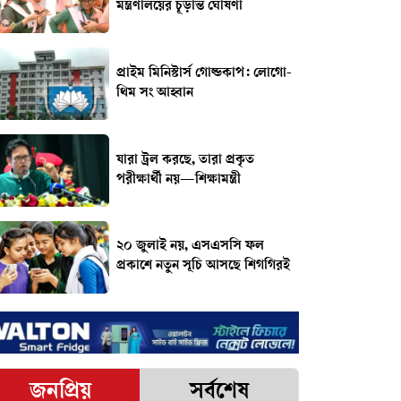
মন্ত্রণালয়ের চূড়ান্ত ঘোষণা
প্রাইম মিনিস্টার্স গোল্ডকাপ: লোগো-
থিম সং আহ্বান
যারা ট্রল করছে, তারা প্রকৃত
পরীক্ষার্থী নয়—শিক্ষামন্ত্রী
২০ জুলাই নয়, এসএসসি ফল
প্রকাশে নতুন সূচি আসছে শিগগিরই
জনপ্রিয়
সর্বশেষ