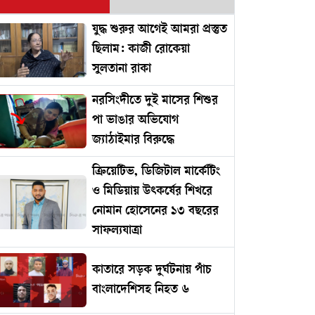
যুদ্ধ শুরুর আগেই আমরা প্রস্তুত
ছিলাম: কাজী রোকেয়া
সুলতানা রাকা
নরসিংদীতে দুই মাসের শিশুর
পা ভাঙার অভিযোগ
জ্যাঠাইমার বিরুদ্ধে
ক্রিয়েটিভ, ডিজিটাল মার্কেটিং
ও মিডিয়ায় উৎকর্ষের শিখরে
নোমান হোসেনের ১৩ বছরের
সাফল্যযাত্রা
কাতারে সড়ক দুর্ঘটনায় পাঁচ
বাংলাদেশিসহ নিহত ৬