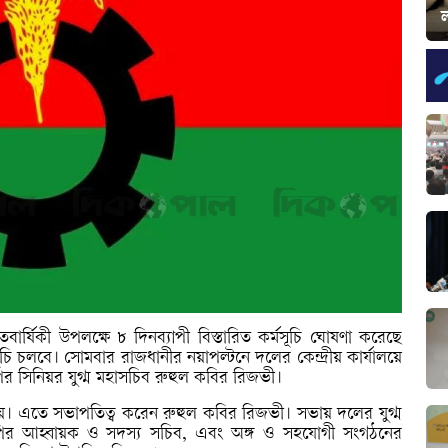
ল
ার্ষিকী উপলক্ষে ৮ দিনব্যাপী বিস্তারিত কর্মসূচি ঘোষণা করেছে
ি চলবে। সোমবার রাজধানীর নয়াপল্টনে দলের কেন্দ্রীয় কার্যালয়ে
 সিনিয়র যুগ্ম মহাসচিব রুহুল কবির রিজভী।
হয়। এতে সভাপতিত্ব করেন রুহুল কবির রিজভী। সভায় দলের যুগ্ম
নপির আহ্বায়ক ও সদস্য সচিব, এবং অঙ্গ ও সহযোগী সংগঠনের