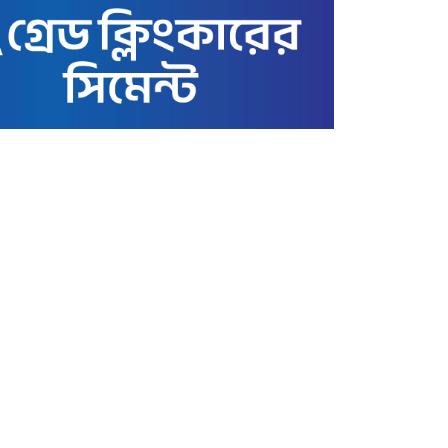
স্বর্ণের বাজার আজ ৩ মে ২২
ক্যারেটের ভরি কত টাকায়
বিক্রি হচ্ছে
কাতারে বাংলাদেশ এমএইচএম
স্কুল অ্যান্ড কলেজের সুনাম
ক্ষুণ্ণের অপচেষ্টা: তথাকথিত
‘গার্ডিয়ানস’ কমিটির বিরুদ্ধে
ক্ষোভ