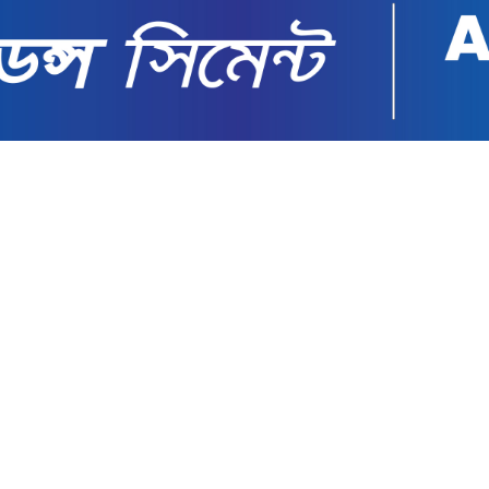
দলায়নি বিএনপি: সারজিস আলম