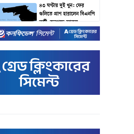
৪৩ ঘণ্টায় দুই খুন: ফের
গুলিতে প্রাণ হারালেন বিএনপি
কর্মী, জনপদে আতঙ্ক
ঢাকার যানজট কমাতে
প্রধানমন্ত্রীর কাছে ১১ প্রস্তাব:
কমলাপুর থেকে টঙ্গী পর্যন্ত
বাইপাস রেলপথের দাবি!
টাইম ম্যাগাজিনের প্রভাবশালী
১০০ ব্যক্তির তালিকায়
প্রধানমন্ত্রী তারেক রহমান
ইদে রেকর্ড ছুটি ঘোষণা করল
সরকার
রেকর্ড ভাঙা-গড়ার খেলায়