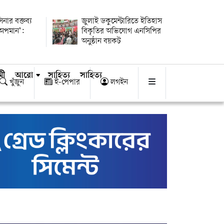
িনার বক্তব্য
জুলাই ডকুমেন্টারিতে ইতিহাস
 অপমান’:
বিকৃতির অভিযোগ এনসিপির
অনুষ্ঠান বয়কট
মী
আরো
সাহিত্য
সাহিত্য
খুঁজুন
ই-পেপার
লগইন