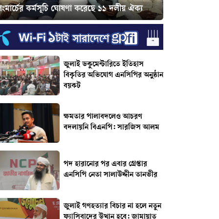
ংমার্চের কর্মসূচি ঘোষণা করেছে ১১ দলীয় ঐক্য
জুলাই ডকুমেন্টারিতে ইতিহাস
বিকৃতির অভিযোগ এনসিপির অনুষ্ঠান
বয়কট
ক্ষমতার পালাবদলেও আচরণ
বদলায়নি বিএনপি: সারজিস আলম
পদ হারানোর পর এবার গ্রেপ্তার
এনসিপি নেতা সালাউদ্দীন তানভীর
জুলাই গণহত্যার বিচার না হলে নতুন
ফ্যাসিবাদের উত্থান হবে: জামায়াত