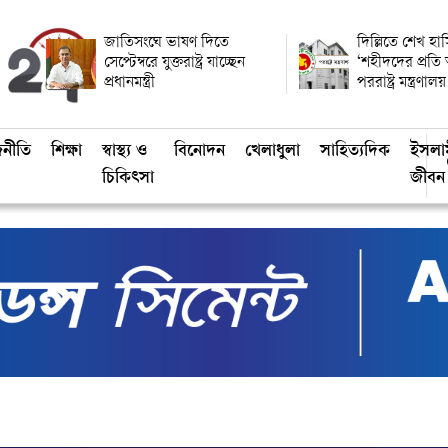
জাতিসংঘে ভাষণ দিতে
দিল্লিতে শেখ হাস
সেপ্টেম্বরে যুক্তরাষ্ট্র যাচ্ছেন
‘শহীদদের প্রতি
প্রধানমন্ত্রী
পররাষ্ট্র মন্ত্রণালয়
জনীতি
শিক্ষা
স্বাস্থ্য ও
বিনোদন
খেলাধুলা
সাহিত্যদিক
ইসলা
চিকিৎসা
জীবন