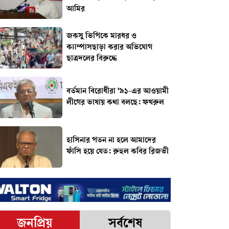
আমির
জকসু ভিপিকে মারধর ও
ক্যাম্পাসছাড়া করার অভিযোগ
ছাত্রদলের বিরুদ্ধে
বর্তমান বিরোধীরা ‘৯১-এর আওয়ামী
লীগের ভাষায় কথা বলছে: ফখরুল
হাসিনার পতন না হলে আমাদের
ফাঁসি হয়ে যেত: রুহুল কবির রিজভী
জনপ্রিয়
সর্বশেষ