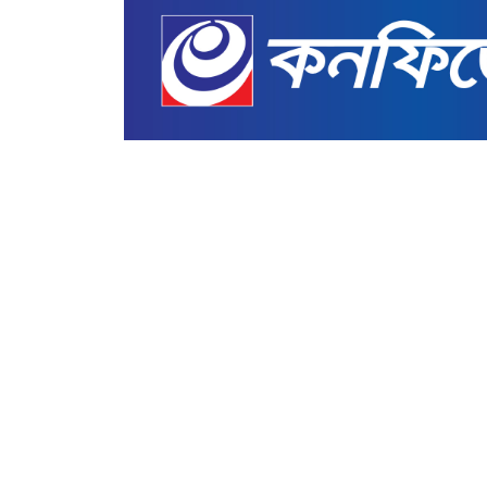
রাজনীতি
ক্ষমতার পালাবদলেও আচরণ ব