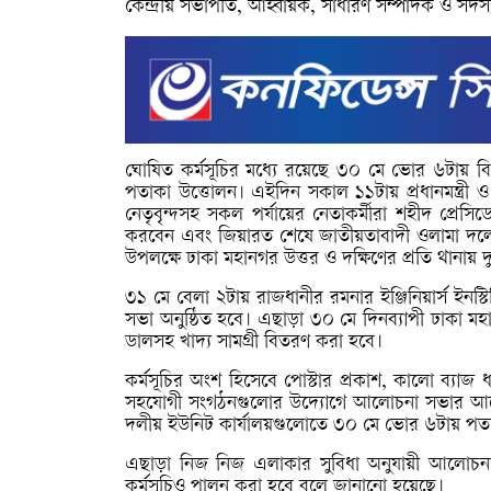
কেন্দ্রীয় সভাপতি, আহ্বায়ক, সাধারণ সম্পাদক ও সদস
ঘোষিত কর্মসূচির মধ্যে রয়েছে ৩০ মে ভোর ৬টায় বি
পতাকা উত্তোলন। এইদিন সকাল ১১টায় প্রধানমন্ত্রী ও
নেতৃবৃন্দসহ সকল পর্যায়ের নেতাকর্মীরা শহীদ প্রেসি
করবেন এবং জিয়ারত শেষে জাতীয়তাবাদী ওলামা দলের
উপলক্ষে ঢাকা মহানগর উত্তর ও দক্ষিণের প্রতি থানায় 
৩১ মে বেলা ২টায় রাজধানীর রমনার ইঞ্জিনিয়ার্স 
সভা অনুষ্ঠিত হবে। এছাড়া ৩০ মে দিনব্যাপী ঢাকা মহান
ডালসহ খাদ্য সামগ্রী বিতরণ করা হবে।
কর্মসূচির অংশ হিসেবে পোস্টার প্রকাশ, কালো ব্যাজ ধা
সহযোগী সংগঠনগুলোর উদ্যোগে আলোচনা সভার আয়োজ
দলীয় ইউনিট কার্যালয়গুলোতে ৩০ মে ভোর ৬টায় প
এছাড়া নিজ নিজ এলাকার সুবিধা অনুযায়ী আলোচনা স
কর্মসূচিও পালন করা হবে বলে জানানো হয়েছে।