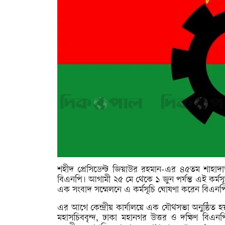
শহীদ প্রেসিডেন্ট জিয়াউর রহমান-এর ৪৫তম শাহাদাতব
বিএনপি। আগামী ২৫ মে থেকে ১ জুন পর্যন্ত এই কর্মসূচ
এক সংবাদ সম্মেলনে এ কর্মসূচি ঘোষণা করেন বিএনপির
এর আগে কেন্দ্রীয় কার্যালয়ে এক যৌথসভা অনুষ্ঠিত 
মহাসচিববৃন্দ, ঢাকা মহানগর উত্তর ও দক্ষিণ বিএ