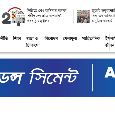
দিল্লিতে শেখ হাসিনার বক্তব্য
জুলাই ডকুমেন্ট
‘শহীদদের প্রতি অপমান’:
বিকৃতির অভিয
পররাষ্ট্র মন্ত্রণালয়
অনুষ্ঠান বয়কট
জনীতি
শিক্ষা
স্বাস্থ্য ও
বিনোদন
খেলাধুলা
সাহিত্যদিক
ইসলা
চিকিৎসা
জীবন