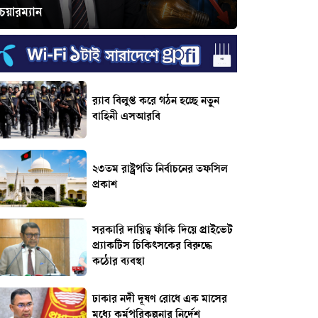
েয়ারম্যান
র‌্যাব বিলুপ্ত করে গঠন হচ্ছে নতুন
বাহিনী এসআরবি
২৩তম রাষ্ট্রপতি নির্বাচনের তফসিল
প্রকাশ
সরকারি দায়িত্ব ফাঁকি দিয়ে প্রাইভেট
প্র্যাকটিস চিকিৎসকের বিরুদ্ধে
কঠোর ব্যবস্থা
ঢাকার নদী দূষণ রোধে এক মাসের
মধ্যে কর্মপরিকল্পনার নির্দেশ