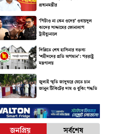
প্রধানমন্ত্রীর
‘পিটাও না কেন ওদের’ ওবায়দুল
কাদের সাদ্দামের ফোনালাপ
ট্রাইব্যুনালে
দিল্লিতে শেখ হাসিনার বক্তব্য
‘শহীদদের প্রতি অপমান’: পররাষ্ট্র
মন্ত্রণালয়
জুলাই স্মৃতি জাদুঘরে যেতে চান
জানুন টিকিটের দাম ও বুকিং পদ্ধতি
জনপ্রিয়
সর্বশেষ