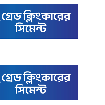
স্বর্ণের বাজার আজ ৩ মে ২২
ক্যারেটের ভরি কত টাকায়
বিক্রি হচ্ছে
কাতারে বাংলাদেশ এমএইচএম
স্কুল অ্যান্ড কলেজের সুনাম
ক্ষুণ্ণের অপচেষ্টা: তথাকথিত
‘গার্ডিয়ানস’ কমিটির বিরুদ্ধে
ক্ষোভ