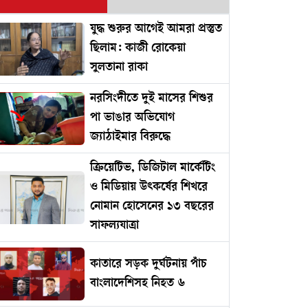
যুদ্ধ শুরুর আগেই আমরা প্রস্তুত
ছিলাম: কাজী রোকেয়া
সুলতানা রাকা
নরসিংদীতে দুই মাসের শিশুর
পা ভাঙার অভিযোগ
জ্যাঠাইমার বিরুদ্ধে
ক্রিয়েটিভ, ডিজিটাল মার্কেটিং
ও মিডিয়ায় উৎকর্ষের শিখরে
নোমান হোসেনের ১৩ বছরের
সাফল্যযাত্রা
কাতারে সড়ক দুর্ঘটনায় পাঁচ
বাংলাদেশিসহ নিহত ৬