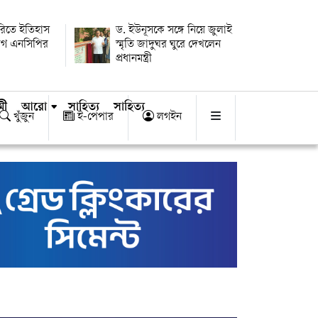
ারিতে ইতিহাস
ড. ইউনূসকে সঙ্গে নিয়ে জুলাই
োগ এনসিপির
স্মৃতি জাদুঘর ঘুরে দেখলেন
প্রধানমন্ত্রী
মী
আরো
সাহিত্য
সাহিত্য
খুঁজুন
ই-পেপার
লগইন