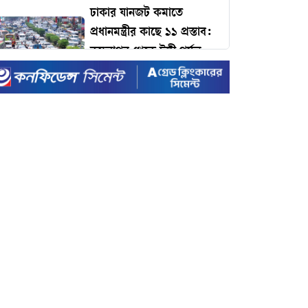
ঢাকার যানজট কমাতে
প্রধানমন্ত্রীর কাছে ১১ প্রস্তাব:
কমলাপুর থেকে টঙ্গী পর্যন্ত
বাইপাস রেলপথের দাবি!
৪৩ ঘণ্টায় দুই খুন: ফের
গুলিতে প্রাণ হারালেন বিএনপি
কর্মী, জনপদে আতঙ্ক
টাইম ম্যাগাজিনের প্রভাবশালী
১০০ ব্যক্তির তালিকায়
প্রধানমন্ত্রী তারেক রহমান
ইদে রেকর্ড ছুটি ঘোষণা করল
সরকার
রেকর্ড ভাঙা-গড়ার খেলায়