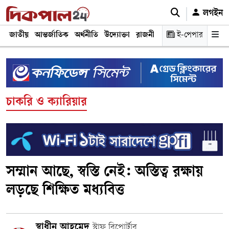
লগইন
জাতীয়
আন্তর্জাতিক
অর্থনীতি
উদ্যোক্তা
রাজনীতি
শিক্ষা
ই-পেপার
স্বাস্থ্য ও চিকি
চাকরি ও ক্যারিয়ার
সম্মান আছে, স্বস্তি নেই: অস্তিত্ব রক্ষায়
লড়ছে শিক্ষিত মধ্যবিত্ত
স্বাধীন আহমেদ
স্টাফ রিপোর্টার