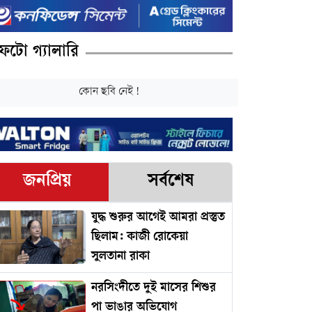
ফটো গ্যালারি
কোন ছবি নেই !
জনপ্রিয়
সর্বশেষ
যুদ্ধ শুরুর আগেই আমরা প্রস্তুত
ছিলাম: কাজী রোকেয়া
সুলতানা রাকা
নরসিংদীতে দুই মাসের শিশুর
পা ভাঙার অভিযোগ