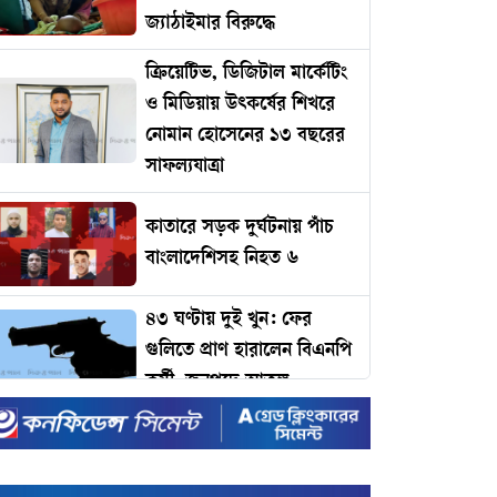
জ্যাঠাইমার বিরুদ্ধে
ক্রিয়েটিভ, ডিজিটাল মার্কেটিং
ও মিডিয়ায় উৎকর্ষের শিখরে
নোমান হোসেনের ১৩ বছরের
সাফল্যযাত্রা
কাতারে সড়ক দুর্ঘটনায় পাঁচ
বাংলাদেশিসহ নিহত ৬
৪৩ ঘণ্টায় দুই খুন: ফের
গুলিতে প্রাণ হারালেন বিএনপি
কর্মী, জনপদে আতঙ্ক
ঢাকার যানজট কমাতে
প্রধানমন্ত্রীর কাছে ১১ প্রস্তাব:
কমলাপুর থেকে টঙ্গী পর্যন্ত