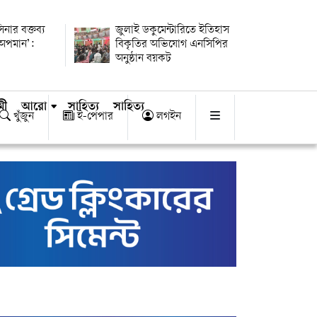
িনার বক্তব্য
জুলাই ডকুমেন্টারিতে ইতিহাস
 অপমান’:
বিকৃতির অভিযোগ এনসিপির
অনুষ্ঠান বয়কট
মী
আরো
সাহিত্য
সাহিত্য
খুঁজুন
ই-পেপার
লগইন