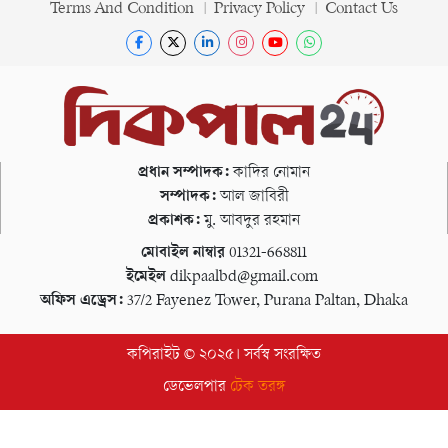
Terms And Condition
Privacy Policy
Contact Us
প্রধান সম্পাদক:
কাদির নোমান
সম্পাদক:
আল জাবিরী
প্রকাশক:
মু. আবদুর রহমান
মোবাইল নাম্বার
01321-668811
ইমেইল
dikpaalbd@gmail.com
অফিস এড্রেস:
37/2 Fayenez Tower, Purana Paltan, Dhaka
কপিরাইট © ২০২৫। সর্বস্ব সংরক্ষিত
ডেভেলপার
টেক তরঙ্গ