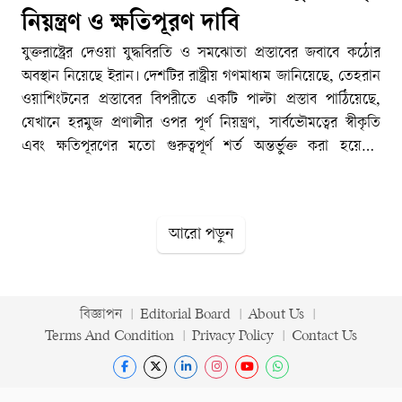
নিয়ন্ত্রণ ও ক্ষতিপূরণ দাবি
যুক্তরাষ্ট্রের দেওয়া যুদ্ধবিরতি ও সমঝোতা প্রস্তাবের জবাবে কঠোর
অবস্থান নিয়েছে ইরান। দেশটির রাষ্ট্রীয় গণমাধ্যম জানিয়েছে, তেহরান
ওয়াশিংটনের প্রস্তাবের বিপরীতে একটি পাল্টা প্রস্তাব পাঠিয়েছে,
যেখানে হরমুজ প্রণালীর ওপর পূর্ণ নিয়ন্ত্রণ, সার্বভৌমত্বের স্বীকৃতি
এবং ক্ষতিপূরণের মতো গুরুত্বপূর্ণ শর্ত অন্তর্ভুক্ত করা হয়েছে।
মধ্যপ্রাচ্যের চলমান উত্তেজনার মধ্যে এই পাল্টা প্রস্তাব নতুন করে
কূটনৈতিক সংঘাতকে আরও জটিল করে তুলেছে।সোমবার ভোরে
ইরানের রাষ্ট্রীয় সম্প্রচারমাধ্যম আইআরআইবি জানায়, তেহরানের পক্ষ
আরো পড়ুন
থেকে পাঠানো প্রস্তাবে শুধু যুদ্ধবিরতির বিষয় নয়, বরং দীর্ঘদিন ধরে
আরোপিত অর্থনৈতিক ও রাজনৈতিক চাপের বিষয়গুলোও সামনে
আনা হয়েছে। ইরান দাবি করেছে, তাদের জব্দ করা সম্পদ অবিলম্বে
মুক্ত করতে হবে এবং সব ধরনের আন্তর্জাতিক নিষেধাজ্ঞা প্রত্যাহার
বিজ্ঞাপন
Editorial Board
About Us
করতে হবে। একই সঙ্গে হরমুজ প্রণালীর ওপর ইরানের পূর্ণ নিয়ন্ত্রণ ও
Terms And Condition
Privacy Policy
Contact Us
সার্বভৌম অধিকার স্বীকার করার কথাও স্পষ্টভাবে উল্লেখ করা হয়েছে।
[TECHTARANGA-POST:549]রয়টার্সের প্রতিবেদনে বলা