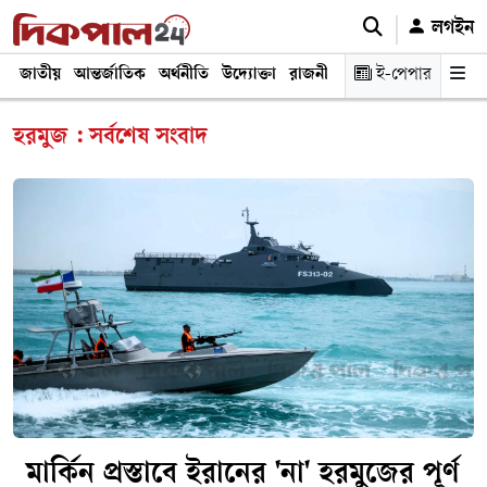
লগইন
জাতীয়
আন্তর্জাতিক
অর্থনীতি
উদ্যোক্তা
রাজনীতি
শিক্ষা
ই-পেপার
স্বাস্থ্য ও চিকি
হরমুজ : সর্বশেষ সংবাদ
মার্কিন প্রস্তাবে ইরানের 'না' হরমুজের পূর্ণ