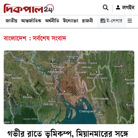
লগইন
জাতীয়
আন্তর্জাতিক
অর্থনীতি
উদ্যোক্তা
রাজনীতি
শিক্ষা
ই-পেপার
স্বাস্থ্য ও চিকি
বাংলাদেশ : সর্বশেষ সংবাদ
গভীর রাতে ভূমিকম্প, মিয়ানমারের সঙ্গে