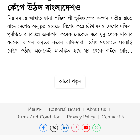
কেঁপে উঠল বাংলাদেশও
মিয়ানমারে আঘাত হানা শক্তিশালী ভূমিকম্পের কম্পন গভীর রাতে
বাংলাদেশেও অনুভূত হয়েছে। বিশেষ করে চট্টগ্রামসহ দেশের দক্ষিণ-
পূর্বাঞ্চলের বিভিন্ন এলাকায় কয়েক সেকেন্ড ধরে মৃদু থেকে মাঝারি
ধরনের কম্পন অনুভব করেন বাসিন্দারা। হঠাৎ মধ্যরাতে ঘরবাড়ি
কেঁপে ওঠায় অনেকেই আতঙ্কিত হয়ে ঘর থেকে বাইরে বেরিয়ে
আসেন।রোববার দিবাগত রাত ১টা ৩৬ মিনিটে ভূমিকম্পটি আঘাত
হানে বলে জানিয়েছে জার্মান রিসার্চ সেন্টার ফর জিওসায়েন্সেস
(জিএফজেড)। সংস্থাটির তথ্য অনুযায়ী, রিখটার স্কেলে ভূমিকম্পটির
আরো পড়ুন
মাত্রা ছিল ৫ এবং এর গভীরতা ছিল ভূপৃষ্ঠের প্রায় ১০ কিলোমিটার
নিচে। প্রাথমিকভাবে ভূমিকম্পের অবস্থান নির্ধারণ করা হয়েছে ২০
দশমিক ৪৬ ডিগ্রি উত্তর অক্ষাংশ ও ৯৩ দশমিক ৯৪ ডিগ্রি পূর্ব
দ্রাঘিমাংশে।[TECHTARANGA-POST:536]মার্কিন ভূতাত্ত্বিক
বিজ্ঞাপন
Editorial Board
About Us
জরিপ সংস্থা ইউএসজিএস জানিয়েছে, ভূমিকম্পটির উৎপত্তিস্থল ছিল
Terms And Condition
Privacy Policy
Contact Us
মিয়ানমারের সিদোকতাইয়া এলাকার প্রায় ১১ কিলোমিটার দূরে।
যদিও এখন পর্যন্ত কোনো হতাহত কিংবা বড় ধরনের ক্ষয়ক্ষতির খবর