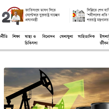
জাতিসংঘে ভাষণ দিতে
দিল্লিতে শেখ হাস
সেপ্টেম্বরে যুক্তরাষ্ট্র যাচ্ছেন
‘শহীদদের প্রতি
প্রধানমন্ত্রী
পররাষ্ট্র মন্ত্রণালয়
জনীতি
শিক্ষা
স্বাস্থ্য ও
বিনোদন
খেলাধুলা
সাহিত্যদিক
ইসলা
চিকিৎসা
জীবন