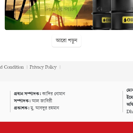
আরো পড়ুন
d Condition
Privacy Policy
মোব
প্রধান সম্পাদক:
কাদির নোমান
ইম
সম্পাদক:
আল জাবিরী
অফি
প্রকাশক:
মু. আবদুর রহমান
Dh