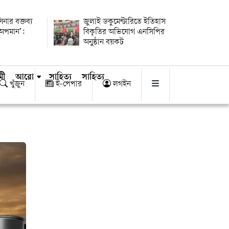
িনার বক্তব্য
জুলাই ডকুমেন্টারিতে ইতিহাস
 অপমান’:
বিকৃতির অভিযোগ এনসিপির
অনুষ্ঠান বয়কট
মী
আরো
সাহিত্য
সাহিত্য
খুঁজুন
ই-পেপার
লগইন