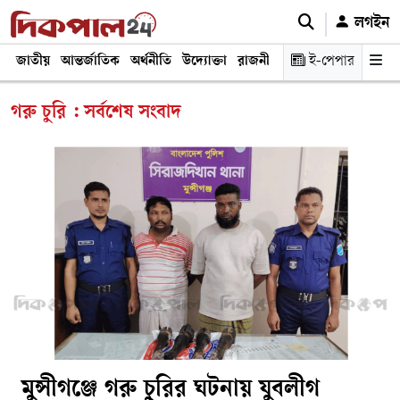
লগইন
জাতীয়
আন্তর্জাতিক
অর্থনীতি
উদ্যোক্তা
রাজনীতি
শিক্ষা
ই-পেপার
স্বাস্থ্য ও চিকি
গরু চুরি : সর্বশেষ সংবাদ
মুন্সীগঞ্জে গরু চুরির ঘটনায় যুবলীগ