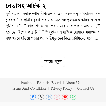
নেতাসহ আটক ২
মুন্সীগঞ্জের সিরাজদিখান উপজেলায় এক সংখ্যালঘু পরিবারের গরু
চুরির ঘটনায় স্থানীয় যুবলীগের এক নেতাসহ দুইজনকে আটক করেছে
পুলিশ। ঘটনাটি প্রকাশ্যে আসার পর এলাকায় ব্যাপক চাঞ্চল্যের সৃষ্টি
হয়েছে। বিশেষ করে সিসিটিভি ফুটেজ সামাজিক যোগাযোগমাধ্যম ও
গণমাধ্যমে ছড়িয়ে পড়ার পর অভিযুক্তদের নিয়ে স্থানীয়দের মধ্যে তীব্র
আলোচনা শুরু হয়। পরে তথ্যপ্রযুক্তির সহায়তায় অভিযান চালিয়ে
মূল অভিযুক্তদের আটক করতে সক্ষম হয় পুলিশ।
[TECHTARANGA-POST:538]শনিবার (৯ মে) রাতে
আরো পড়ুন
উপজেলার কেয়াইন ইউনিয়নের হাজীগাঁও এলাকা থেকে অভিযুক্তদের
আটক করা হয়। আটক ব্যক্তিরা হলেন— স্থানীয় যুবলীগের প্রচার ও
প্রকাশনা সম্পাদক সোহেল (৩৭) এবং কসাই মকবুল (৩৫)। সোহেল
নিষিদ্ধ কার্যক্রমে জড়িত কেয়াইন ইউনিয়ন আওয়ামী লীগের সাধারণ
বিজ্ঞাপন
Editorial Board
About Us
সম্পাদক মো. ইসরাফিলের ছেলে বলে জানা গেছে। অপরদিকে
Terms And Condition
Privacy Policy
Contact Us
মকবুল উপজেলার বাসাইল এলাকার মৃত মোকলেস মিয়ার ছেলে।
পুলিশ সূত্রে জানা যায়, গোপন তথ্য ও প্রযুক্তিগত অনুসন্ধানের