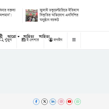
িনার বক্তব্য
জুলাই ডকুমেন্টারিতে ইতিহাস
 অপমান’:
বিকৃতির অভিযোগ এনসিপির
অনুষ্ঠান বয়কট
মী
আরো
সাহিত্য
সাহিত্য
খুঁজুন
ই-পেপার
লগইন