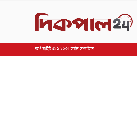
কপিরাইট © ২০২৫। সর্বস্ব সংরক্ষিত