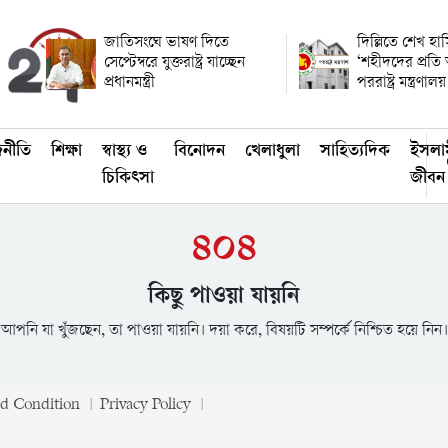
জাতিসংঘে ভাষণ দিতে
দিল্লিতে শেখ হাস
সেপ্টেম্বরে যুক্তরাষ্ট্র যাচ্ছেন
‘শহীদদের প্রতি
প্রধানমন্ত্রী
পররাষ্ট্র মন্ত্রণালয়
জনীতি
শিক্ষা
স্বাস্থ্য ও
বিনোদন
খেলাধুলা
সাহিত্যদিক
ইসলা
চিকিৎসা
জীবন
৪০৪
কিছু পাওয়া যায়নি
আপনি যা খুঁজছেন, তা পাওয়া যায়নি। দয়া করে, বিষয়টি সম্পর্কে নিশ্চিত হয়ে নিন।
d Condition
Privacy Policy