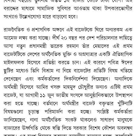
বিদায়ী বছরের তুলনায় অন্তত ১২ হাজার কোটি টাকা বেশি। এই
বরাদ্দের মাধ্যমে সামাজিক সুবিধার আওতায় থাকা উপকারভোগীর
সংখ্যাও উল্লেখযোগ্য হারে বাড়ানো হবে।
রাজনৈতিক ও প্রশাসনিক অঙ্গনে এই বাজেটকে ঘিরে অন্যরকম এক
আমেজ লক্ষ্য করা যাচ্ছে। দীর্ঘ ২০ বছর পর দেশ পরিচালনার দায়িত্বে
আসা নতুন প্রধানমন্ত্রী তারেক রহমান তাঁর মেয়াদের এই প্রথম
বাজেটটিকে দেশের অর্থনৈতিক মুক্তি ও অগ্রযাত্রার একটি ঐতিহাসিক
মাইলফলক হিসেবে প্রতিষ্ঠা করতে চান। এই কারণে পবিত্র ঈদের
ছুটির মধ্যেও তিনি বিশ্রাম না নিয়ে বাজেটের প্রতিটি বিষয় খতিয়ে
দেখেছেন এবং কর্মকর্তাদের দিকনির্দেশনা দিয়েছেন। অন্যদিকে
অর্থমন্ত্রী হিসেবে আমির খসরু মাহমুদ চৌধুরীর জন্যও এটিই প্রথম
বাজেট, যা আগামী ১১ জুন জাতীয় সংসদে আনুষ্ঠানিকভাবে উপস্থাপন
করা হতে যাচ্ছে। বর্তমানে অর্থমন্ত্রীর বাজেট বক্তৃতার খুঁটিনাটি
বিষয়গুলো চূড়ান্ত পরিমার্জন করা হচ্ছে। সংশ্লিষ্ট কর্মকর্তারা
জানিয়েছেন, নানা অর্থনৈতিক সংকট থাকলেও সাধারণ মানুষকে
বাজারের ঊর্ধ্বগতি থেকে স্বস্তি দিতে সরকার বিশেষ কৌশল অবলম্বন