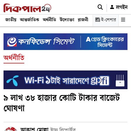
লগইন
জাতীয়
আন্তর্জাতিক
অর্থনীতি
উদ্যোক্তা
রাজনীতি
শিক্ষা
ই-পেপার
স্বাস্থ্য ও চিকি
অর্থনীতি
৯ লাখ ৩৮ হাজার কোটি টাকার বাজেট
ঘোষণা
আকাশ মোল্লা
স্টাফ রিপোর্টার