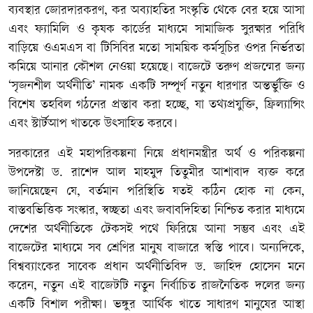
ব্যবস্থার জোরদারকরণ, কর অব্যাহতির সংস্কৃতি থেকে বের হয়ে আসা
এবং ফ্যামিলি ও কৃষক কার্ডের মাধ্যমে সামাজিক সুরক্ষার পরিধি
বাড়িয়ে ওএমএস বা টিসিবির মতো সাময়িক কর্মসূচির ওপর নির্ভরতা
কমিয়ে আনার কৌশল নেওয়া হয়েছে। বাজেটে তরুণ প্রজন্মের জন্য
‘সৃজনশীল অর্থনীতি’ নামক একটি সম্পূর্ণ নতুন ধারণার অন্তর্ভুক্তি ও
বিশেষ তহবিল গঠনের প্রস্তাব করা হচ্ছে, যা তথ্যপ্রযুক্তি, ফ্রিল্যান্সিং
এবং স্টার্টআপ খাতকে উৎসাহিত করবে।
সরকারের এই মহাপরিকল্পনা নিয়ে প্রধানমন্ত্রীর অর্থ ও পরিকল্পনা
উপদেষ্টা ড. রাশেদ আল মাহমুদ তিতুমীর আশাবাদ ব্যক্ত করে
জানিয়েছেন যে, বর্তমান পরিস্থিতি যতই কঠিন হোক না কেন,
বাস্তবভিত্তিক সংস্কার, স্বচ্ছতা এবং জবাবদিহিতা নিশ্চিত করার মাধ্যমে
দেশের অর্থনীতিকে টেকসই পথে ফিরিয়ে আনা সম্ভব এবং এই
বাজেটের মাধ্যমে সব শ্রেণির মানুষ বাজারে স্বস্তি পাবে। অন্যদিকে,
বিশ্বব্যাংকের সাবেক প্রধান অর্থনীতিবিদ ড. জাহিদ হোসেন মনে
করেন, নতুন এই বাজেটটি নতুন নির্বাচিত রাজনৈতিক দলের জন্য
একটি বিশাল পরীক্ষা। ভঙ্গুর আর্থিক খাতে সাধারণ মানুষের আস্থা