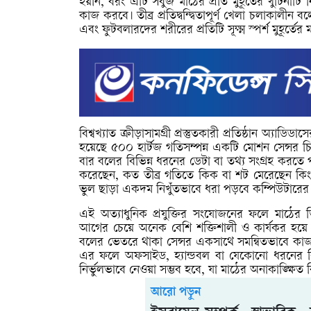
হয়নি, বরং এটি সবুজ মাঠের প্রতি মুহূর্তের খুঁটিনাটি 
কাজ করবে। তীব্র প্রতিদ্বন্দ্বিতাপূর্ণ খেলা চলাকালী
এবং ফুটবলারদের শরীরের প্রতিটি সূক্ষ্ম স্পর্শ মুহূর্ত
বিশ্বখ্যাত ক্রীড়াসামগ্রী প্রস্তুতকারী প্রতিষ্ঠান অ্য
হয়েছে ৫০০ হার্টজ গতিসম্পন্ন একটি মোশন সেন্সর চ
বার বলের বিভিন্ন ধরনের ডেটা বা তথ্য সংগ্রহ করতে 
করেছেন, কত তীব্র গতিতে কিক বা শট মেরেছেন কিংবা
ভুল ছাড়া একদম নিখুঁতভাবে ধরা পড়বে কম্পিউটারের প
এই অত্যাধুনিক প্রযুক্তির সংযোজনের ফলে মাঠের ভিড
আগের চেয়ে অনেক বেশি শক্তিশালী ও কার্যকর হয়ে উ
বলের ভেতরে থাকা সেন্সর একসাথে সমন্বিতভাবে কাজ ক
এর ফলে অফসাইড, হ্যান্ডবল বা যেকোনো ধরনের বিতর্কি
নির্ভুলভাবে নেওয়া সম্ভব হবে, যা মাঠের অনাকাঙ্ক্ষি
আরো পড়ুন