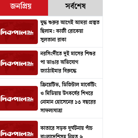
জনপ্রিয়
সর্বশেষ
যুদ্ধ শুরুর আগেই আমরা প্রস্তুত
ছিলাম: কাজী রোকেয়া
সুলতানা রাকা
নরসিংদীতে দুই মাসের শিশুর
পা ভাঙার অভিযোগ
জ্যাঠাইমার বিরুদ্ধে
ক্রিয়েটিভ, ডিজিটাল মার্কেটিং
ও মিডিয়ায় উৎকর্ষের শিখরে
নোমান হোসেনের ১৩ বছরের
সাফল্যযাত্রা
কাতারে সড়ক দুর্ঘটনায় পাঁচ
বাংলাদেশিসহ নিহত ৬