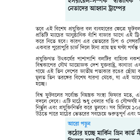
ইসরায়েল-সম্পর্ক স্বাভাবি
নেতাদের আহ্বান ট্রাম্পের
তবে এই বিশেষ প্রযুক্তির বল ব্যবহারের ক্ষেত্রে ফুটবল
প্রতিটি ম্যাচের আনুষ্ঠানিক বাঁশি বাজার আগে এই ট্রিওন
করে নিতে হবে। কারণ এর ভেতরের চিপ ও সেন্সরটি এ
একবার পুরোপুরি চার্জ দিলে টানা প্রায় ছয় ঘণ্টা পর্য
প্রযুক্তিগত উৎকর্ষের পাশাপাশি বলটির বাহ্যিক ন
বিশ্বকাপের যৌথ আয়োজক দেশ যুক্তরাষ্ট্র, কানাডা এব
গায়ে এই তিন দেশের জাতীয় পতাকার রঙের ছোঁয়া ব্যবহ
মূলত তিন তরঙ্গের বিশেষ ধারণা থেকে, যা এই আয়
হচ্ছে।
বিশ্ব ফুটবলের সর্বোচ্চ নিয়ন্ত্রক সংস্থা ফিফার মত
বদলে দেবে। এটি মাঠে শুধু খেলার গতি ও সৌন্দর্যই বা
নির্ভুল এবং প্রযুক্তিনির্ভর করে তুলবে। সব মিলিয়ে ১
উঠতে পারে মাঠের ভেতরের সবচেয়ে গুরুত্বপূর্ণ এবং আ
আরো পড়ুন
কঠোর হচ্ছে মার্কিন গ্রিন কার্ড