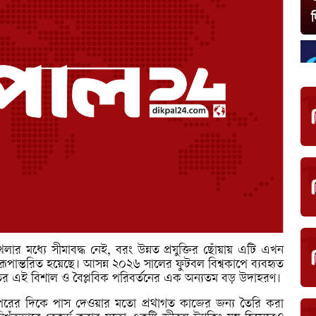
দ
ধ্যে সীমাবদ্ধ নেই, বরং উন্নত প্রযুক্তির ছোঁয়ায় এটি এখন
থায় রূপান্তরিত হয়েছে। আসন্ন ২০২৬ সালের ফুটবল বিশ্বকাপে ব্যবহৃত
 জগতের এই বিশাল ও বৈপ্লবিক পরিবর্তনের এক অন্যতম বড় উদাহরণ।
ের দিকে পাস দেওয়ার মতো প্রথাগত কাজের জন্য তৈরি করা