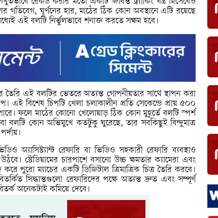
নিখুঁতভাবে রেকর্ড করার মতো একটি জীবন্ত ট্র্যাকিং যন্ত্র হিসেবেও
ন বলের গতিবেগ, ঘূর্ণনের হার, মাঠের ঠিক কোন অবস্থানে এটি রয়েছে
ের মধ্যেই এই বলটি নির্ভুলভাবে শনাক্ত করতে সক্ষম হবে।
াডিডাসের তৈরি এই বলটির ভেতরে অত্যন্ত গোপনীয়তার সাথে স্থাপন করা
িপ। এই বিশেষ চিপটি খেলা চলাকালীন প্রতি সেকেন্ডে প্রায় ৫০০
পারে। ফলে মাঠের কোনো খেলোয়াড় ঠিক কোন মুহূর্তে বলটি স্পর্শ
 বলটি কোন অভিমুখে কতটুকু ঘুরেছে, তার সবকিছুই বিন্দুমাত্র
র্দায়।
িও অ্যাসিস্ট্যান্ট রেফারি বা ভিডিও সহকারী রেফারি ব্যবস্থাও
ঠবে। স্টেডিয়ামের চারপাশে বসানো উচ্চ ক্ষমতার ক্যামেরা এবং
রে পুরো ম্যাচের একটি ডিজিটাল ত্রিমাত্রিক চিত্র তৈরি করবে।
ত সিদ্ধান্তগুলো রেফারিদের পক্ষে অত্যন্ত দ্রুত এবং সম্পূর্ণ
ত বিতর্ক অনেকটাই কমিয়ে দেবে।