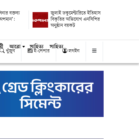
িনার বক্তব্য
জুলাই ডকুমেন্টারিতে ইতিহাস
 অপমান’:
বিকৃতির অভিযোগ এনসিপির
অনুষ্ঠান বয়কট
মী
আরো
সাহিত্য
সাহিত্য
খুঁজুন
ই-পেপার
লগইন