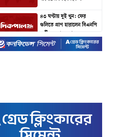
৪৩ ঘণ্টায় দুই খুন: ফের
গুলিতে প্রাণ হারালেন বিএনপি
কর্মী, জনপদে আতঙ্ক
ঢাকার যানজট কমাতে
প্রধানমন্ত্রীর কাছে ১১ প্রস্তাব:
কমলাপুর থেকে টঙ্গী পর্যন্ত
বাইপাস রেলপথের দাবি!
টাইম ম্যাগাজিনের প্রভাবশালী
১০০ ব্যক্তির তালিকায়
প্রধানমন্ত্রী তারেক রহমান
ইদে রেকর্ড ছুটি ঘোষণা করল
সরকার