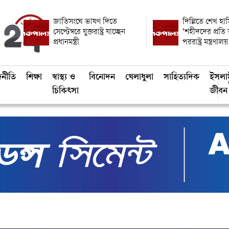
জাতিসংঘে ভাষণ দিতে
দিল্লিতে শেখ হাস
সেপ্টেম্বরে যুক্তরাষ্ট্র যাচ্ছেন
‘শহীদদের প্রতি
প্রধানমন্ত্রী
পররাষ্ট্র মন্ত্রণালয়
জনীতি
শিক্ষা
স্বাস্থ্য ও
বিনোদন
খেলাধুলা
সাহিত্যদিক
ইসলা
চিকিৎসা
জীবন