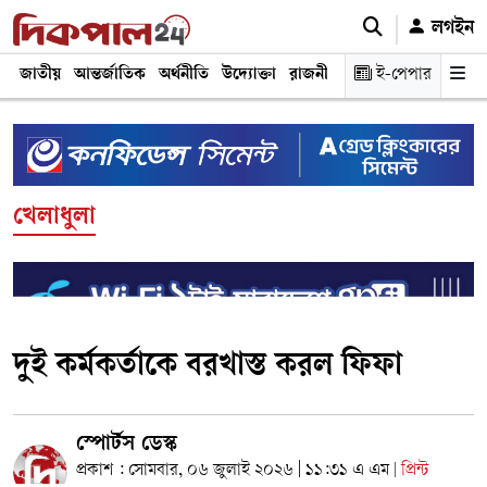
লগইন
জাতীয়
আন্তর্জাতিক
অর্থনীতি
উদ্যোক্তা
রাজনীতি
শিক্ষা
ই-পেপার
স্বাস্থ্য ও চিকি
খেলাধুলা
দুই কর্মকর্তাকে বরখাস্ত করল ফিফা
স্পোর্টস ডেস্ক
প্রকাশ : সোমবার, ০৬ জুলাই ২০২৬ | ১১:৩১ এ এম
প্রিন্ট
|