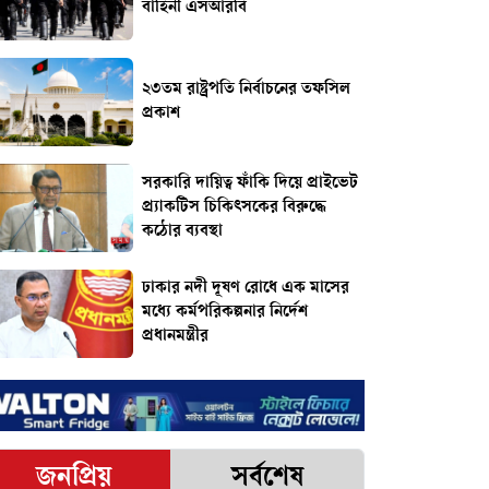
বাহিনী এসআরবি
২৩তম রাষ্ট্রপতি নির্বাচনের তফসিল
প্রকাশ
সরকারি দায়িত্ব ফাঁকি দিয়ে প্রাইভেট
প্র্যাকটিস চিকিৎসকের বিরুদ্ধে
কঠোর ব্যবস্থা
ঢাকার নদী দূষণ রোধে এক মাসের
মধ্যে কর্মপরিকল্পনার নির্দেশ
প্রধানমন্ত্রীর
জনপ্রিয়
সর্বশেষ