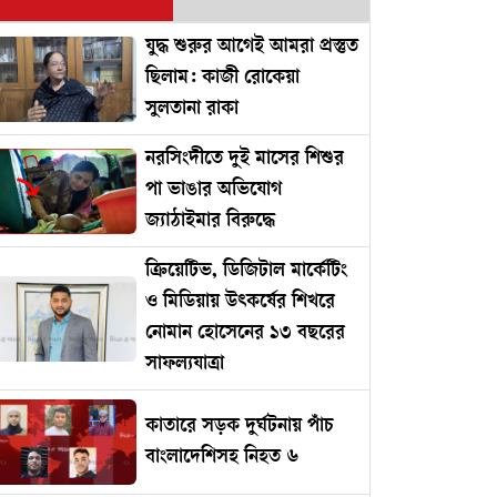
যুদ্ধ শুরুর আগেই আমরা প্রস্তুত
ছিলাম: কাজী রোকেয়া
সুলতানা রাকা
নরসিংদীতে দুই মাসের শিশুর
পা ভাঙার অভিযোগ
জ্যাঠাইমার বিরুদ্ধে
ক্রিয়েটিভ, ডিজিটাল মার্কেটিং
ও মিডিয়ায় উৎকর্ষের শিখরে
নোমান হোসেনের ১৩ বছরের
সাফল্যযাত্রা
কাতারে সড়ক দুর্ঘটনায় পাঁচ
বাংলাদেশিসহ নিহত ৬