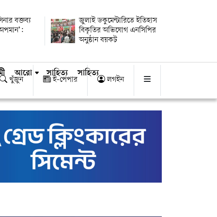
িনার বক্তব্য
জুলাই ডকুমেন্টারিতে ইতিহাস
 অপমান’:
বিকৃতির অভিযোগ এনসিপির
অনুষ্ঠান বয়কট
মী
আরো
সাহিত্য
সাহিত্য
খুঁজুন
ই-পেপার
লগইন