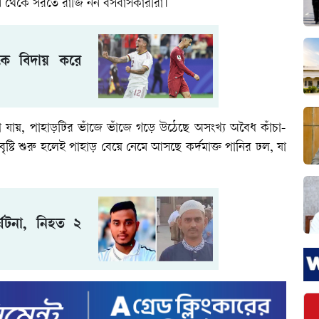
ান থেকে সরতে রাজি নন বসবাসকারীরা।
লকে বিদায় করে
 যায়, পাহাড়টির ভাঁজে ভাঁজে গড়ে উঠেছে অসংখ্য অবৈধ কাঁচা-
্টি শুরু হলেই পাহাড় বেয়ে নেমে আসছে কর্দমাক্ত পানির ঢল, যা
র্ঘটনা, নিহত ২