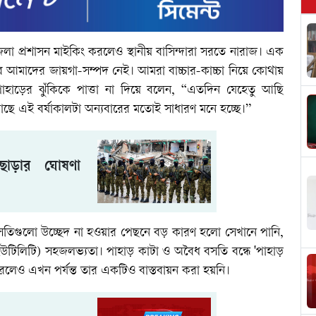
েলা প্রশাসন মাইকিং করলেও স্থানীয় বাসিন্দারা সরতে নারাজ। এক
রব আমাদের জায়গা-সম্পদ নেই। আমরা বাচ্চার-কাচ্চা নিয়ে কোথায়
াড়ের ঝুঁকিকে পাত্তা না দিয়ে বলেন, “এতদিন যেহেতু আছি
ছে এই বর্ষাকালটা অন্যবারের মতোই সাধারণ মনে হচ্ছে।”
ণ ছাড়ার ঘোষণা
ধ বসতিগুলো উচ্ছেদ না হওয়ার পেছনে বড় কারণ হলো সেখানে পানি,
(ইউটিলিটি) সহজলভ্যতা। পাহাড় কাটা ও অবৈধ বসতি বন্ধে 'পাহাড়
শ করলেও এখন পর্যন্ত তার একটিও বাস্তবায়ন করা হয়নি।