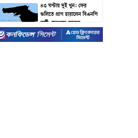
৪৩ ঘণ্টায় দুই খুন: ফের
গুলিতে প্রাণ হারালেন বিএনপি
কর্মী, জনপদে আতঙ্ক
ঢাকার যানজট কমাতে
প্রধানমন্ত্রীর কাছে ১১ প্রস্তাব:
কমলাপুর থেকে টঙ্গী পর্যন্ত
বাইপাস রেলপথের দাবি!
টাইম ম্যাগাজিনের প্রভাবশালী
১০০ ব্যক্তির তালিকায়
প্রধানমন্ত্রী তারেক রহমান
ইদে রেকর্ড ছুটি ঘোষণা করল
সরকার
রেকর্ড ভাঙা-গড়ার খেলায়