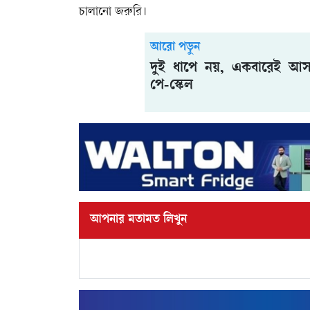
চালানো জরুরি।
আরো পড়ুন
দুই ধাপে নয়, একবারেই আস
পে-স্কেল
আপনার মতামত লিখুন