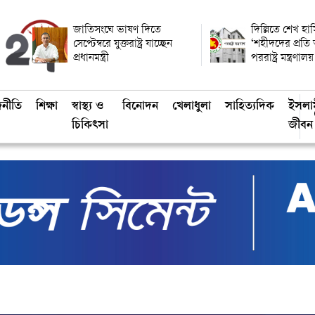
জাতিসংঘে ভাষণ দিতে
দিল্লিতে শেখ হাস
সেপ্টেম্বরে যুক্তরাষ্ট্র যাচ্ছেন
‘শহীদদের প্রতি
প্রধানমন্ত্রী
পররাষ্ট্র মন্ত্রণালয়
জনীতি
শিক্ষা
স্বাস্থ্য ও
বিনোদন
খেলাধুলা
সাহিত্যদিক
ইসলা
চিকিৎসা
জীবন