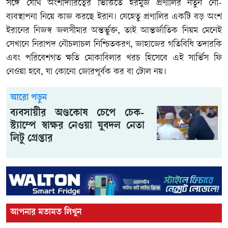
সঙ্গে যৌথ অংশীদারিত্বের ভিত্তিতে হরমুজ প্রণালির নতুন নৌ-
ব্যবস্থাপনা নিয়ে কাজ করছে ইরান। যেহেতু প্রণালির একটি বড় অংশ
ইরানের নিজস্ব জলসীমার অন্তর্ভুক্ত, তাই আন্তর্জাতিক নিয়ম মেনেই
সেখানে নিরাপদ নৌচলাচল নিশ্চিতকরণ, জাহাজের গতিবিধি তদারকি
এবং পরিবেশগত ক্ষতি মোকাবিলার খরচ হিসেবে এই সার্ভিস ফি
নেওয়া হবে, যা কোনো জোরপূর্বক কর বা টোল নয়।
আরো পড়ুন
ব্যবসায়ীর অণ্ডকোষ চেপে চেক-
স্ট্যাম্পে স্বাক্ষর নেওয়া যুবদল নেতা
লিটু গ্রেপ্তার
আপনার মতামত লিখুন