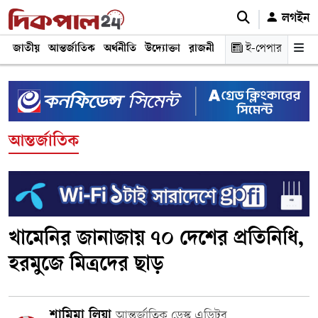
লগইন
জাতীয়
আন্তর্জাতিক
অর্থনীতি
উদ্যোক্তা
রাজনীতি
শিক্ষা
ই-পেপার
স্বাস্থ্য ও চিকি
আন্তর্জাতিক
খামেনির জানাজায় ৭০ দেশের প্রতিনিধি,
হরমুজে মিত্রদের ছাড়
শামিমা লিয়া
আন্তর্জাতিক ডেস্ক এডিটর