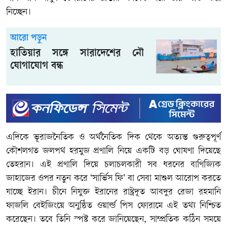
নিচ্ছেন।
আরো পড়ুন
হাতিয়ার সঙ্গে সারাদেশের নৌ
যোগাযোগ বন্ধ
এদিকে ভূরাজনৈতিক ও অর্থনৈতিক দিক থেকে অত্যন্ত গুরুত্বপূর্ণ
কৌশলগত জলপথ হরমুজ প্রণালি নিয়ে একটি বড় ঘোষণা দিয়েছে
তেহরান। এই প্রণালি দিয়ে চলাচলকারী সব ধরনের বাণিজ্যিক
জাহাজের ওপর নতুন করে ‘সার্ভিস ফি’ বা সেবা মাশুল আরোপ করতে
যাচ্ছে ইরান। চীনে নিযুক্ত ইরানের রাষ্ট্রদূত আবদুর রেজা রহমানি
ফাজলি বেইজিংয়ে অনুষ্ঠিত ওয়ার্ল্ড পিস ফোরামে এই তথ্য নিশ্চিত
করেছেন। তবে তিনি স্পষ্ট করে জানিয়েছেন, সাম্প্রতিক কঠিন সময়ে