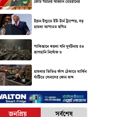
জোট গঠনের আহ্বান তেহরানের
ইরান ইস্যুতে ইউ-টার্ন ট্রাম্পের, বড়
হামলা আপাতত স্থগিত
পাকিস্তানে কয়লা খনি দুর্ঘটনায় ৩৪
প্রাণহানি নিখোঁজ ৮
হামলার ভিডিও ফাঁস ঠেকাতে মার্কিন
ঘাঁটিতে সেনাদের ফোন জব্দ
জনপ্রিয়
সর্বশেষ