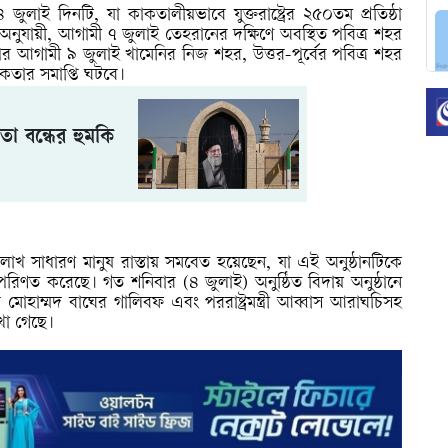
লাই দিনটি, যা কাকতালীয়ভাবে যুক্তরাষ্ট্রের ২৫০তম প্রতিষ্ঠা
া অনুযায়ী, আগামী ৭ জুলাই তেহরানের দক্ষিণে অবস্থিত পবিত্র শহর
পর আগামী ৯ জুলাই খামেনির নিজ শহর, উত্তর-পূর্বের পবিত্র শহর
নিকতার সমাপ্তি ঘটবে।
া বন্ধের হুমকি
াখ সাধারণ মানুষ রাস্তায় সমবেত হয়েছেন, যা এই অনুষ্ঠানটিকে
রিণত করেছে। গত শনিবার (৪ জুলাই) অনুষ্ঠিত বিদায় অনুষ্ঠানে
র মোহাম্মদ বাঘের গালিবফ এবং পররাষ্ট্রমন্ত্রী আব্বাস আরাঘচিসহ
খা গেছে।