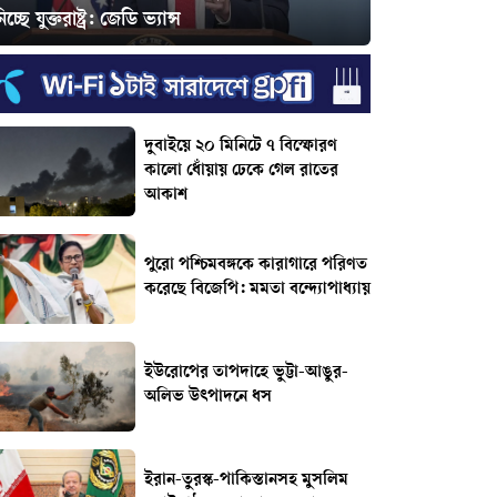
িচ্ছে যুক্তরাষ্ট্র: জেডি ভ্যান্স
দুবাইয়ে ২০ মিনিটে ৭ বিস্ফোরণ
কালো ধোঁয়ায় ঢেকে গেল রাতের
আকাশ
পুরো পশ্চিমবঙ্গকে কারাগারে পরিণত
করেছে বিজেপি: মমতা বন্দ্যোপাধ্যায়
ইউরোপের তাপদাহে ভুট্টা-আঙুর-
অলিভ উৎপাদনে ধস
ইরান-তুরস্ক-পাকিস্তানসহ মুসলিম