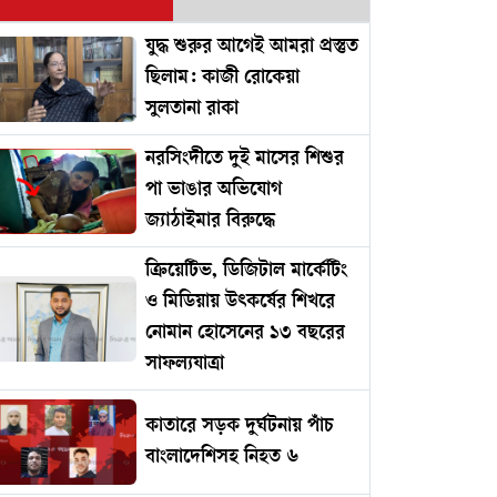
যুদ্ধ শুরুর আগেই আমরা প্রস্তুত
ছিলাম: কাজী রোকেয়া
সুলতানা রাকা
নরসিংদীতে দুই মাসের শিশুর
পা ভাঙার অভিযোগ
জ্যাঠাইমার বিরুদ্ধে
ক্রিয়েটিভ, ডিজিটাল মার্কেটিং
ও মিডিয়ায় উৎকর্ষের শিখরে
নোমান হোসেনের ১৩ বছরের
সাফল্যযাত্রা
কাতারে সড়ক দুর্ঘটনায় পাঁচ
বাংলাদেশিসহ নিহত ৬