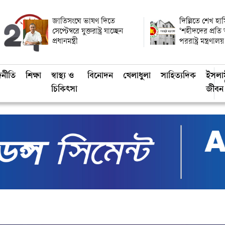
জাতিসংঘে ভাষণ দিতে
দিল্লিতে শেখ হাস
সেপ্টেম্বরে যুক্তরাষ্ট্র যাচ্ছেন
‘শহীদদের প্রতি
প্রধানমন্ত্রী
পররাষ্ট্র মন্ত্রণালয়
জনীতি
শিক্ষা
স্বাস্থ্য ও
বিনোদন
খেলাধুলা
সাহিত্যদিক
ইসলা
চিকিৎসা
জীবন