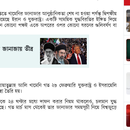
তিতে খামেনির জানাজার আনুষ্ঠানিকতা শেষ না হওয়া পর্যন্ত দ্বিপক্ষীয়
ছে ইরান ও যুক্তরাষ্ট্র। একটি সাময়িক যুদ্ধবিরতির ইঙ্গিত দিয়ে
লাকালীন কোনো পক্ষই একে অপরের ওপর কোনো ধরনের গুলিবর্ষণ বা
জানাজায় তীব্র
তুল্লাহ আলি খামেনি গত ২৮ ফেব্রুয়ারি যুক্তরাষ্ট্র ও ইসরায়েলি
স্থা তৈরি হয়।
িকে ২৪ ঘণ্টার মধ্যে দাফন করার নিয়ম থাকলেও, চলমান যুদ্ধ
টেছে। গত মার্চ মাস থেকেই তার জানাজার সময়সূচী নিয়ে বিশ্বজুড়ে