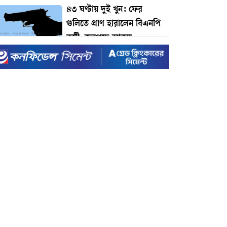
৪৩ ঘণ্টায় দুই খুন: ফের
গুলিতে প্রাণ হারালেন বিএনপি
কর্মী, জনপদে আতঙ্ক
ঢাকার যানজট কমাতে
প্রধানমন্ত্রীর কাছে ১১ প্রস্তাব:
কমলাপুর থেকে টঙ্গী পর্যন্ত
বাইপাস রেলপথের দাবি!
টাইম ম্যাগাজিনের প্রভাবশালী
১০০ ব্যক্তির তালিকায়
প্রধানমন্ত্রী তারেক রহমান
ইদে রেকর্ড ছুটি ঘোষণা করল
সরকার
রেকর্ড ভাঙা-গড়ার খেলায়