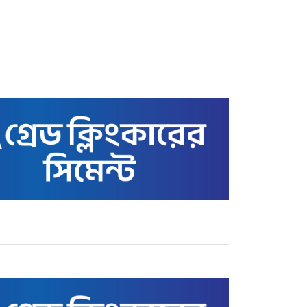
স্বর্ণের বাজার আজ ৩ মে ২২
ক্যারেটের ভরি কত টাকায়
বিক্রি হচ্ছে
কাতারে বাংলাদেশ এমএইচএম
স্কুল অ্যান্ড কলেজের সুনাম
ক্ষুণ্ণের অপচেষ্টা: তথাকথিত
‘গার্ডিয়ানস’ কমিটির বিরুদ্ধে
ক্ষোভ