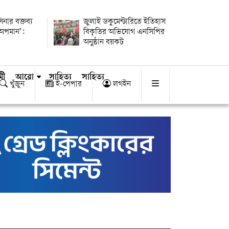
িনার বক্তব্য
জুলাই ডকুমেন্টারিতে ইতিহাস
 অপমান’:
বিকৃতির অভিযোগ এনসিপির
অনুষ্ঠান বয়কট
মী
আরো
সাহিত্য
সাহিত্য
খুঁজুন
ই-পেপার
লগইন