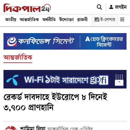
লগইন
জাতীয়
আন্তর্জাতিক
অর্থনীতি
উদ্যোক্তা
রাজনীতি
শিক্ষা
ই-পেপার
স্বাস্থ্য ও চিকি
আন্তর্জাতিক
রেকর্ড দাবদাহে ইউরোপে ৮ দিনেই
৩,৭০০ প্রাণহানি
শামিমা লিয়া
আন্তর্জাতিক ডেস্ক এডিটর