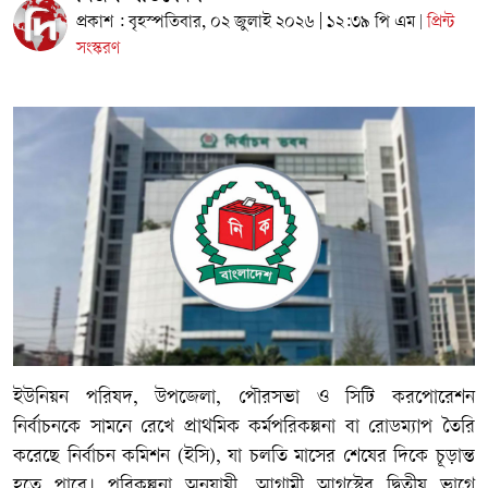
প্রকাশ : বৃহস্পতিবার, ০২ জুলাই ২০২৬ | ১২:৩৯ পি এম
প্রিন্ট
|
সংস্করণ
ইউনিয়ন পরিষদ, উপজেলা, পৌরসভা ও সিটি করপোরেশন
নির্বাচনকে সামনে রেখে প্রাথমিক কর্মপরিকল্পনা বা রোডম্যাপ তৈরি
করেছে নির্বাচন কমিশন (ইসি), যা চলতি মাসের শেষের দিকে চূড়ান্ত
হতে পারে। পরিকল্পনা অনুযায়ী, আগামী আগস্টের দ্বিতীয় ভাগে