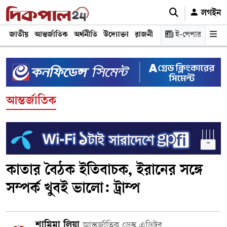
লগইন
জাতীয়
আন্তর্জাতিক
অর্থনীতি
উদ্যোক্তা
রাজনীতি
শিক্ষা
ই-পেপার
স্বাস্থ্য ও চিকি
আন্তর্জাতিক
কাতার বৈঠক ইতিবাচক, ইরানের সঙ্গে
সম্পর্ক খুবই ভালো: ট্রাম্প
শামিমা লিয়া
আন্তর্জাতিক ডেস্ক এডিটর