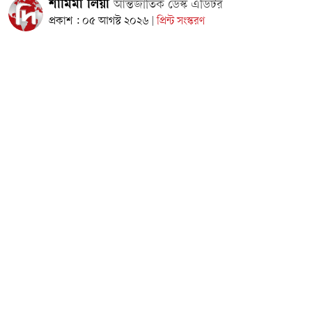
শামিমা লিয়া
আন্তর্জাতিক ডেস্ক এডিটর
প্রকাশ : ০৫ আগস্ট ২০২৬
প্রিন্ট সংস্করণ
|
পশ্চিমবঙ্গের শুভেন্দু অধিকারীর নেতৃত্বাধীন ভারতীয় জনতা পার্টি
(বিজেপি) সরকারের তীব্র সমালোচনা করে পুরো রাজ্যকে একটি 'মেগা
কারাগারে' পরিণত করার অভিযোগ তুলেছেন তৃণমূল কংগ্রেস প্রধান ও
সাবেক মুখ্যমন্ত্রী মমতা বন্দ্যোপাধ্যায়। একই সঙ্গে রাজ্য সরকারের