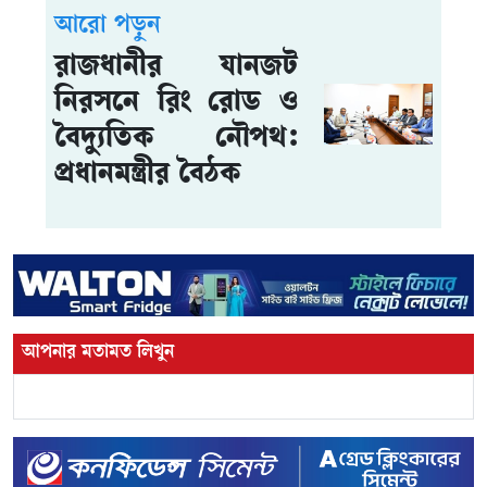
আরো পড়ুন
রাজধানীর যানজট
নিরসনে রিং রোড ও
বৈদ্যুতিক নৌপথ:
প্রধানমন্ত্রীর বৈঠক
আপনার মতামত লিখুন