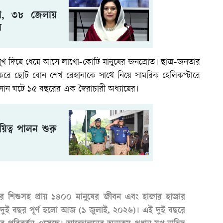
ধা, ৩৮ জেলায়
ন
মুখ দিয়ে ধেয়ে আসে লাখো-কোটি মানুষের জনস্রোত। ছাত্র-জনতার
র্ণ করে ছোট বোন শেখ রেহানাকে সাথে নিয়ে সামরিক হেলিকপ্টারে
সান ঘটে ১৫ বছরের এক স্বৈরাচারী অধ্যায়ের।
য়িত্ব পালন শুরু
 করে শিশুসহ প্রায় ১৪০০ মানুষের জীবন এবং হাজার হাজার
নতার দুই বছর পূর্ণ হলো আজ (১ জুলাই, ২০২৬)। এই দুই বছরে