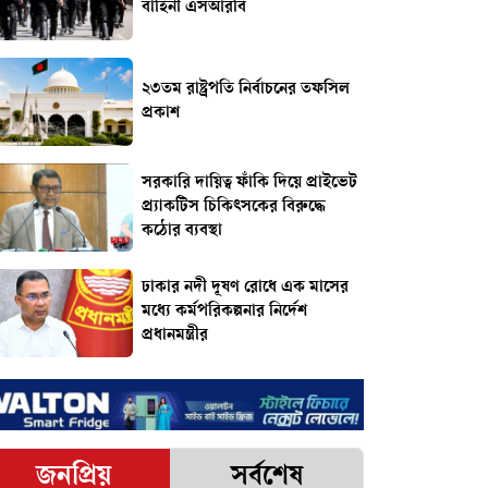
বাহিনী এসআরবি
২৩তম রাষ্ট্রপতি নির্বাচনের তফসিল
প্রকাশ
সরকারি দায়িত্ব ফাঁকি দিয়ে প্রাইভেট
প্র্যাকটিস চিকিৎসকের বিরুদ্ধে
কঠোর ব্যবস্থা
ঢাকার নদী দূষণ রোধে এক মাসের
মধ্যে কর্মপরিকল্পনার নির্দেশ
প্রধানমন্ত্রীর
জনপ্রিয়
সর্বশেষ