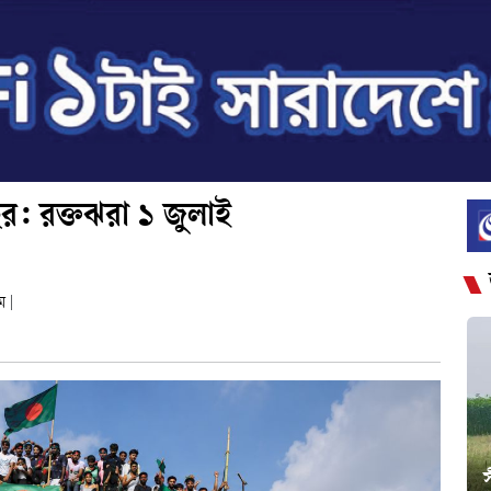
ছর: রক্তঝরা ১ জুলাই
ম
|
স