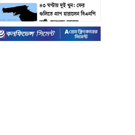
৪৩ ঘণ্টায় দুই খুন: ফের
গুলিতে প্রাণ হারালেন বিএনপি
কর্মী, জনপদে আতঙ্ক
ঢাকার যানজট কমাতে
প্রধানমন্ত্রীর কাছে ১১ প্রস্তাব:
কমলাপুর থেকে টঙ্গী পর্যন্ত
বাইপাস রেলপথের দাবি!
টাইম ম্যাগাজিনের প্রভাবশালী
১০০ ব্যক্তির তালিকায়
প্রধানমন্ত্রী তারেক রহমান
ইদে রেকর্ড ছুটি ঘোষণা করল
সরকার
রেকর্ড ভাঙা-গড়ার খেলায়