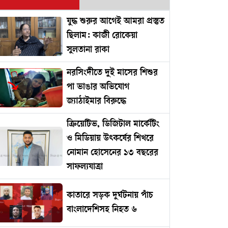
যুদ্ধ শুরুর আগেই আমরা প্রস্তুত
ছিলাম: কাজী রোকেয়া
সুলতানা রাকা
নরসিংদীতে দুই মাসের শিশুর
পা ভাঙার অভিযোগ
জ্যাঠাইমার বিরুদ্ধে
ক্রিয়েটিভ, ডিজিটাল মার্কেটিং
ও মিডিয়ায় উৎকর্ষের শিখরে
নোমান হোসেনের ১৩ বছরের
সাফল্যযাত্রা
কাতারে সড়ক দুর্ঘটনায় পাঁচ
বাংলাদেশিসহ নিহত ৬