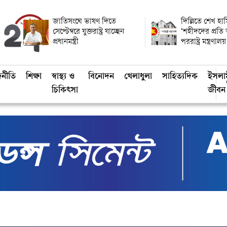
জাতিসংঘে ভাষণ দিতে
দিল্লিতে শেখ হাস
সেপ্টেম্বরে যুক্তরাষ্ট্র যাচ্ছেন
‘শহীদদের প্রতি
প্রধানমন্ত্রী
পররাষ্ট্র মন্ত্রণালয়
জনীতি
শিক্ষা
স্বাস্থ্য ও
বিনোদন
খেলাধুলা
সাহিত্যদিক
ইসলা
চিকিৎসা
জীবন