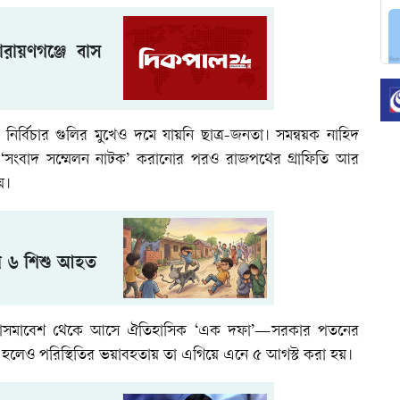
রায়ণগঞ্জে বাস
ীর নির্বিচার গুলির মুখেও দমে যায়নি ছাত্র-জনতা। সমন্বয়ক নাহিদ
 ‘সংবাদ সম্মেলন নাটক’ করানোর পরও রাজপথের গ্রাফিতি আর
য়।
ে ৬ শিশু আহত
র মহাসমাবেশ থেকে আসে ঐতিহাসিক ‘এক দফা’—সরকার পতনের
করা হলেও পরিস্থিতির ভয়াবহতায় তা এগিয়ে এনে ৫ আগস্ট করা হয়।