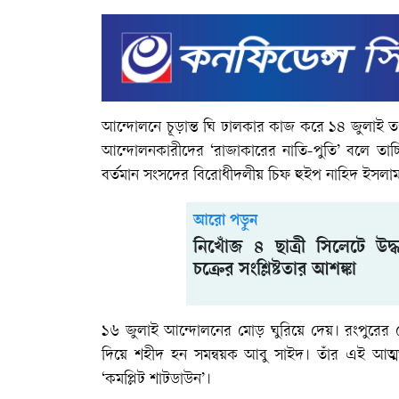
আন্দোলনে চূড়ান্ত ঘি ঢালকার কাজ করে ১৪ জুলাই তৎকাল
আন্দোলনকারীদের ‘রাজাকারের নাতি-পুতি’ বলে তাচ্
বর্তমান সংসদের বিরোধীদলীয় চিফ হুইপ নাহিদ ইসলাম শ
আরো পড়ুন
নিখোঁজ ৪ ছাত্রী সিলেটে উদ্
চক্রের সংশ্লিষ্টতার আশঙ্কা
১৬ জুলাই আন্দোলনের মোড় ঘুরিয়ে দেয়। রংপুরের বে
দিয়ে শহীদ হন সমন্বয়ক আবু সাইদ। তাঁর এই আ
‘কমপ্লিট শাটডাউন’।