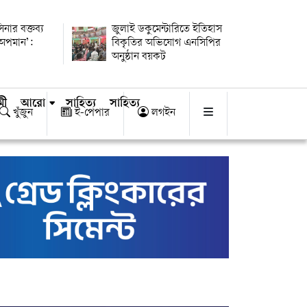
িনার বক্তব্য
জুলাই ডকুমেন্টারিতে ইতিহাস
 অপমান’:
বিকৃতির অভিযোগ এনসিপির
অনুষ্ঠান বয়কট
মী
আরো
সাহিত্য
সাহিত্য
খুঁজুন
ই-পেপার
লগইন